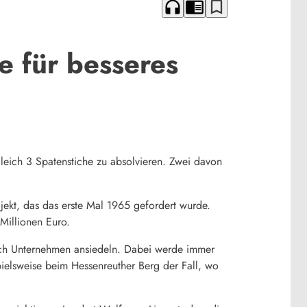
headphones
chrome_reader_mode
bookmark_border
e für besseres
gleich 3 Spatenstiche zu absolvieren. Zwei davon
ekt, das das erste Mal 1965 gefordert wurde.
Millionen Euro.
 auch Unternehmen ansiedeln. Dabei werde immer
pielsweise beim Hessenreuther Berg der Fall, wo