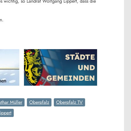
s wichtig, so Landrat Wolfgang Lippert, dass die
n.
othar Müller
Oberpfalz
Oberpfalz TV
ippert