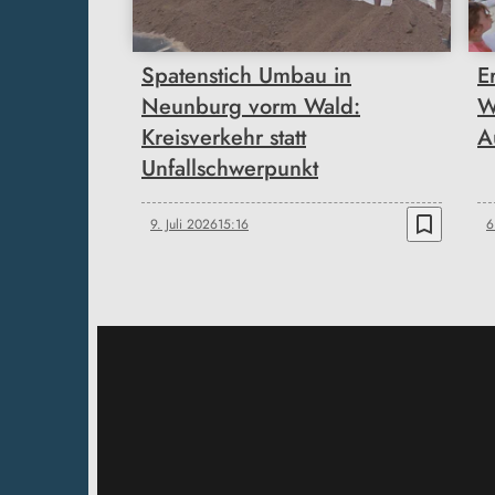
Spatenstich Umbau in
E
Neunburg vorm Wald:
W
Kreisverkehr statt
A
Unfallschwerpunkt
bookmark_border
9. Juli 2026
15:16
6