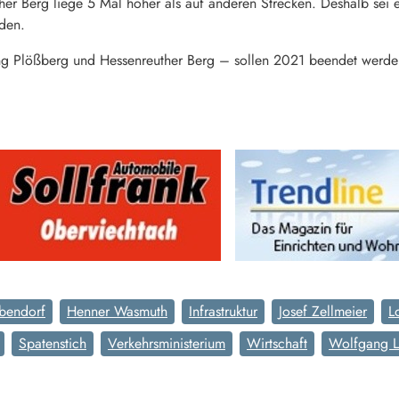
her Berg liege 5 Mal höher als auf anderen Strecken. Deshalb sei e
den.
 Plößberg und Hessenreuther Berg – sollen 2021 beendet werde
bendorf
Henner Wasmuth
Infrastruktur
Josef Zellmeier
L
Spatenstich
Verkehrsministerium
Wirtschaft
Wolfgang L