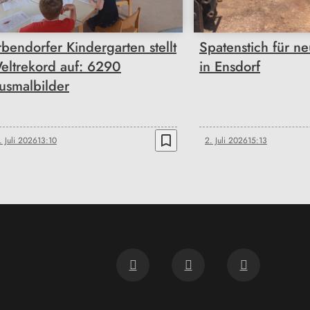
rbendorfer Kindergarten stellt
Spatenstich für n
eltrekord auf: 6290
in Ensdorf
usmalbilder
bookmark_border
. Juli 2026
13:10
2. Juli 2026
15:13