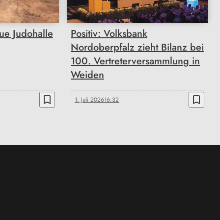
eue Judohalle
Positiv: Volksbank
Nordoberpfalz zieht Bilanz bei
100. Vertreterversammlung in
Weiden
bookmark_border
bookmark_border
1. Juli 2026
16:32