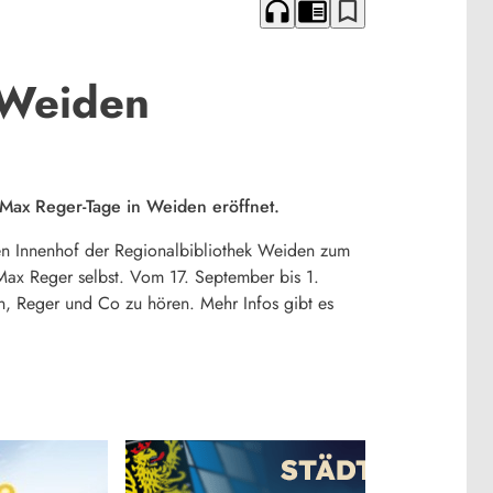
headphones
chrome_reader_mode
bookmark_border
 Weiden
Max Reger-Tage in Weiden eröffnet.
 den Innenhof der Regionalbibliothek Weiden zum
Max Reger selbst. Vom 17. September bis 1.
, Reger und Co zu hören. Mehr Infos gibt es