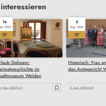
interessieren
16
5
ep. 2025
Aug. 2026
rlaub Dahoam:
Historisch: Frau a
eimatgeschichte im
des Amtsgericht 
tadtmuseum Weiden
bookmark_border
6. Sep. 2025
13:21
5. Aug. 2026
14:41