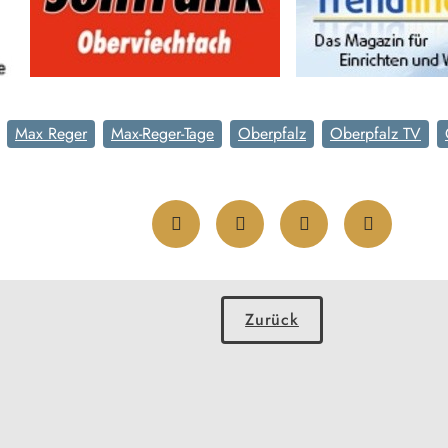
Max Reger
Max-Reger-Tage
Oberpfalz
Oberpfalz TV
Zurück