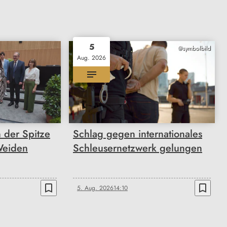
5
@symbolbild
Aug. 2026
n der Spitze
Schlag gegen internationales
Weiden
Schleusernetzwerk gelungen
bookmark_border
bookmark_border
5. Aug. 2026
14:10