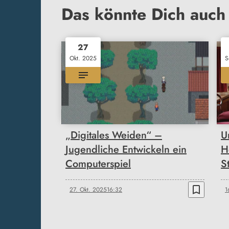
Das könnte Dich auch 
27
Okt. 2025
S
„Digitales Weiden“ –
U
Jugendliche Entwickeln ein
H
Computerspiel
S
bookmark_border
27. Okt. 2025
16:32
1