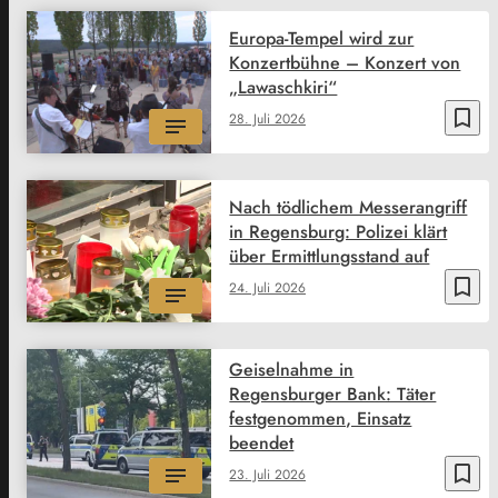
Europa-Tempel wird zur
Konzertbühne – Konzert von
„Lawaschkiri“
bookmark_border
28. Juli 2026
Nach tödlichem Messerangriff
in Regensburg: Polizei klärt
über Ermittlungsstand auf
bookmark_border
24. Juli 2026
Geiselnahme in
Regensburger Bank: Täter
festgenommen, Einsatz
beendet
bookmark_border
23. Juli 2026