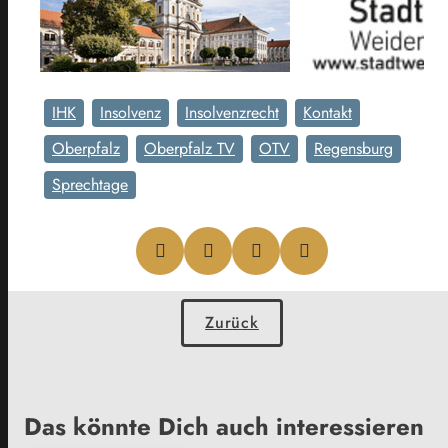
IHK
Insolvenz
Insolvenzrecht
Kontakt
Oberpfalz
Oberpfalz TV
OTV
Regensburg
Sprechtage
Zurück
Das könnte Dich auch interessieren