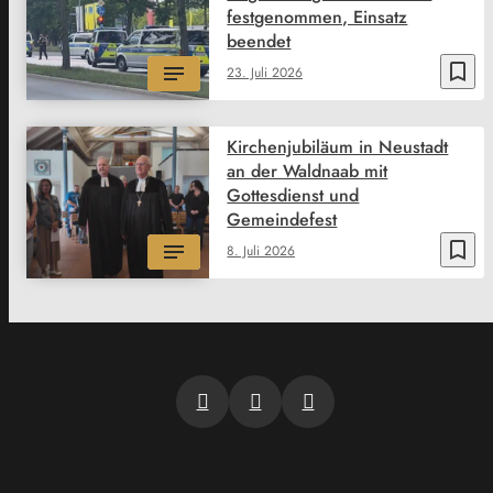
festgenommen, Einsatz
beendet
bookmark_border
23. Juli 2026
Kirchenjubiläum in Neustadt
an der Waldnaab mit
Gottesdienst und
Gemeindefest
bookmark_border
8. Juli 2026