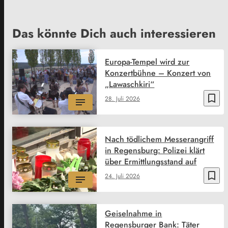
Das könnte Dich auch interessieren
Europa-Tempel wird zur
Konzertbühne – Konzert von
„Lawaschkiri“
bookmark_border
28. Juli 2026
Nach tödlichem Messerangriff
in Regensburg: Polizei klärt
über Ermittlungsstand auf
bookmark_border
24. Juli 2026
Geiselnahme in
Regensburger Bank: Täter