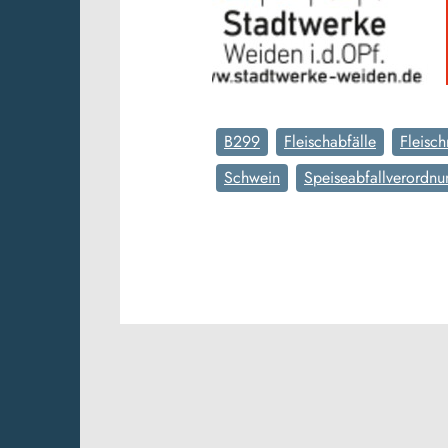
B299
Fleischabfälle
Fleisch
Schwein
Speiseabfallverordnu