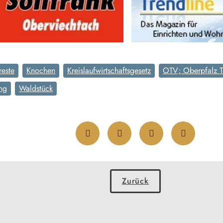
reste
Knochen
Kreislaufwirtschaftsgesetz
OTV; Oberpfalz T
ng
Waldstück
Zurück