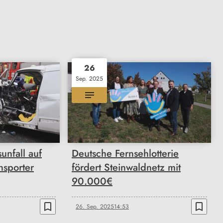
26
Sep. 2025
unfall auf
Deutsche Fernsehlotterie
nsporter
fördert Steinwaldnetz mit
90.000€
bookmark_border
bookmark_border
26. Sep. 2025
14:53