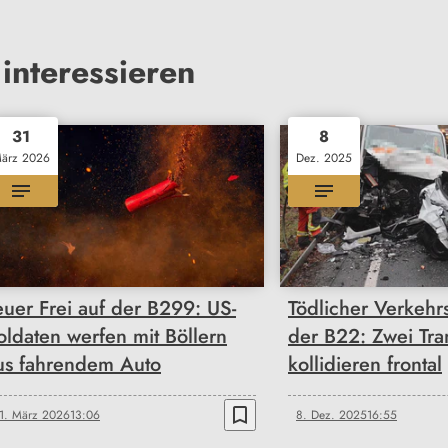
interessieren
31
8
ärz 2026
Dez. 2025
euer Frei auf der B299: US-
Tödlicher Verkehrs
oldaten werfen mit Böllern
der B22: Zwei Tra
us fahrendem Auto
kollidieren frontal
bookmark_border
1. März 2026
13:06
8. Dez. 2025
16:55