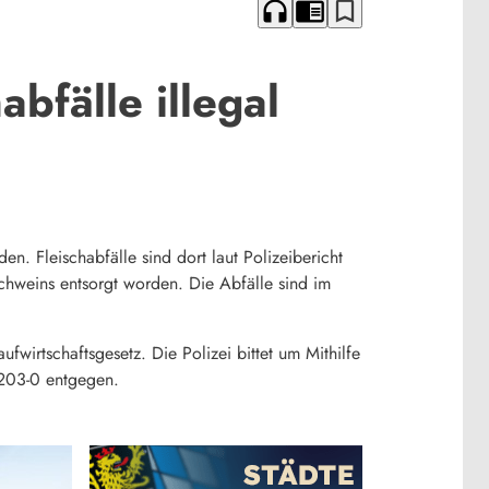
headphones
chrome_reader_mode
bookmark_border
bfälle illegal
n. Fleischabfälle sind dort laut Polizeibericht
chweins entsorgt worden. Die Abfälle sind im
fwirtschaftsgesetz. Die Polizei bittet um Mithilfe
9203-0 entgegen.