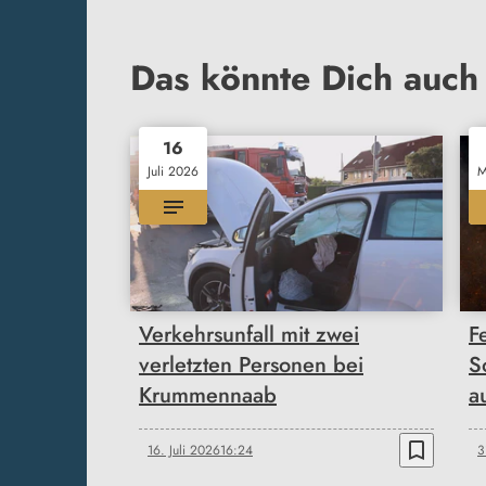
Das könnte Dich auch 
16
Juli 2026
M
Verkehrsunfall mit zwei
F
verletzten Personen bei
S
Krummennaab
a
bookmark_border
16. Juli 2026
16:24
3