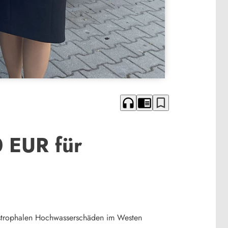
headphones
chrome_reader_mode
bookmark_border
 EUR für
tastrophalen Hochwasserschäden im Westen