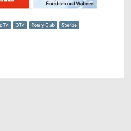
z TV
OTV
Rotary Club
Spende