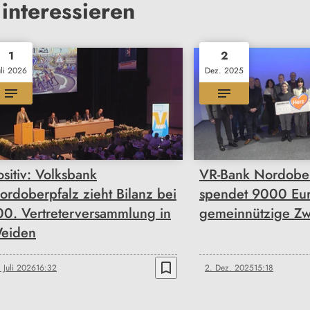
interessieren
1
2
uli 2026
Dez. 2025
ositiv: Volksbank
VR-Bank Nordober
ordoberpfalz zieht Bilanz bei
spendet 9000 Eur
00. Vertreterversammlung in
gemeinnützige Z
eiden
bookmark_border
. Juli 2026
16:32
2. Dez. 2025
15:18