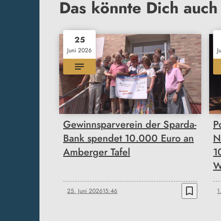
Das könnte Dich auch 
25
Juni 2026
J
Gewinnsparverein der Sparda-
P
Bank spendet 10.000 Euro an
N
Amberger Tafel
1
W
bookmark_border
25. Juni 2026
15:46
1