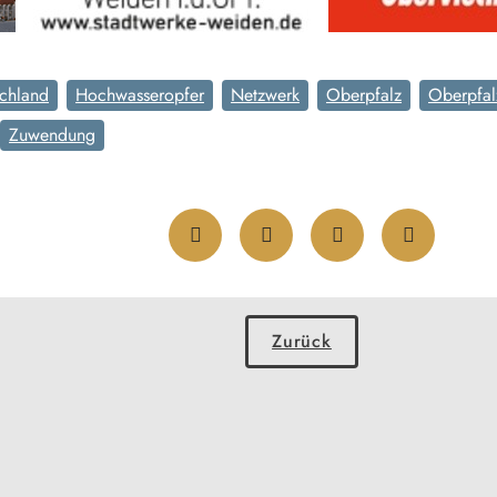
chland
Hochwasseropfer
Netzwerk
Oberpfalz
Oberpfal
Zuwendung
Zurück