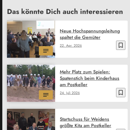
Das könnte Dich auch interessieren
Neue Hochspannungsleitung
spaltet die Gemüter
bookmark_border
22. Apr. 2026
Mehr Platz zum Spielen:
Spatenstich beim Kinderhaus
am Postkeller
bookmark_border
24. Juli 2026
Startschuss für Weidens
größte Kita am Postkeller