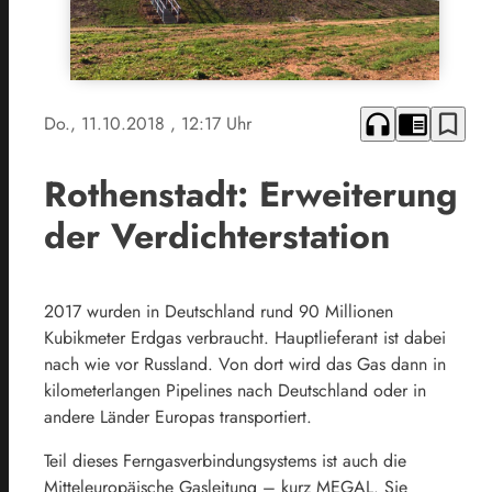
headphones
chrome_reader_mode
bookmark_border
Do., 11.10.2018
, 12:17 Uhr
Rothenstadt: Erweiterung
der Verdichterstation
2017 wurden in Deutschland rund 90 Millionen
Kubikmeter Erdgas verbraucht. Hauptlieferant ist dabei
nach wie vor Russland. Von dort wird das Gas dann in
kilometerlangen Pipelines nach Deutschland oder in
andere Länder Europas transportiert.
Teil dieses Ferngasverbindungsystems ist auch die
Mitteleuropäische Gasleitung – kurz MEGAL. Sie