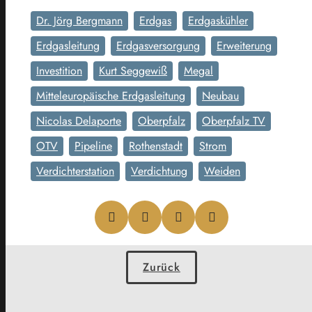
Dr. Jörg Bergmann
Erdgas
Erdgaskühler
Erdgasleitung
Erdgasversorgung
Erweiterung
Investition
Kurt Seggewiß
Megal
Mitteleuropäische Erdgasleitung
Neubau
Nicolas Delaporte
Oberpfalz
Oberpfalz TV
OTV
Pipeline
Rothenstadt
Strom
Verdichterstation
Verdichtung
Weiden
Zurück