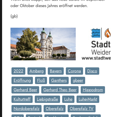
oder Oktober dieses Jahres eröffnet werden.
(gb)
2022
Amberg
Bayern
Corona
Disco
Eröffnung
Floß
Ganthers
gbeer
Gerhard Beer
Gerhard Theo Beer
Hippodrom
Kulturtreff
Liebigstraße
Luhe
Luhe-Markt
Nordoberpfalz
Oberpfalz
Oberpfalz TV