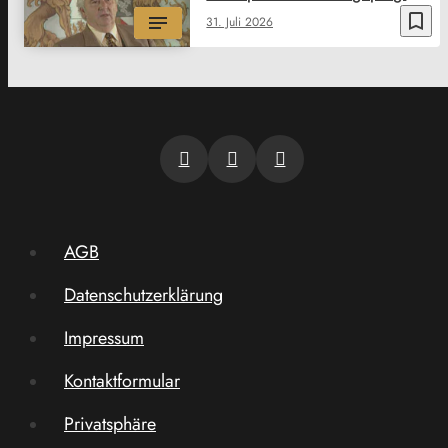
bookmark_border
31. Juli 2026
AGB
Datenschutzerklärung
Impressum
Kontaktformular
Privatsphäre