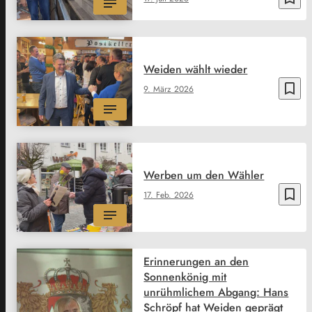
Weiden wählt wieder
bookmark_border
9. März 2026
Werben um den Wähler
bookmark_border
17. Feb. 2026
Erinnerungen an den
Sonnenkönig mit
unrühmlichem Abgang: Hans
Schröpf hat Weiden geprägt