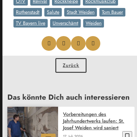
OTV
Revival
Rockkneipe
Rockmusikclub
Rothenstadt
Salute
Stadt Weiden
Tom Bauer
TV Bayern live
Unverschämt
Weiden
Zurück
Das könnte Dich auch interessieren
Vorbereitungen des
Jahrhundertwerks laufen: St.
Josef Weiden wird saniert
bookmark_border
17. Juli 2026