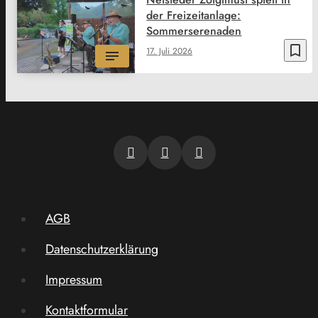
der Freizeitanlage:
Sommerserenaden
bookmark_border
17. Juli 2026
AGB
Datenschutzerklärung
Impressum
Kontaktformular