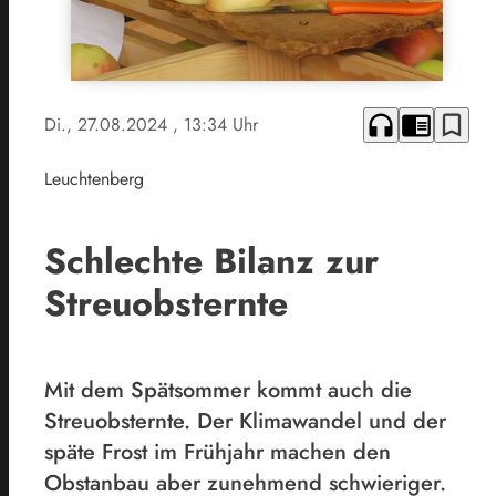
headphones
chrome_reader_mode
bookmark_border
Di., 27.08.2024
, 13:34 Uhr
Leuchtenberg
Schlechte Bilanz zur
Streuobsternte
Mit dem Spätsommer kommt auch die
Streuobsternte. Der Klimawandel und der
späte Frost im Frühjahr machen den
Obstanbau aber zunehmend schwieriger.