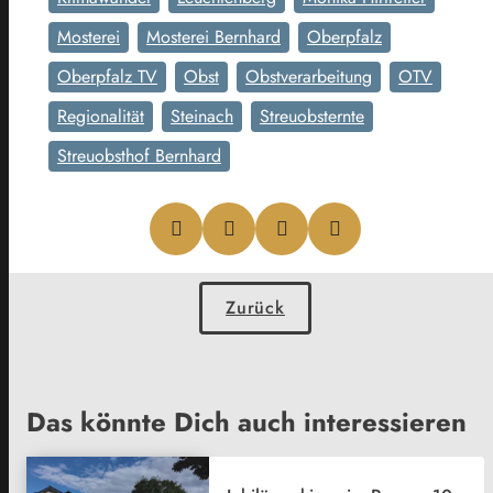
Mosterei
Mosterei Bernhard
Oberpfalz
Oberpfalz TV
Obst
Obstverarbeitung
OTV
Regionalität
Steinach
Streuobsternte
Streuobsthof Bernhard
Zurück
Das könnte Dich auch interessieren