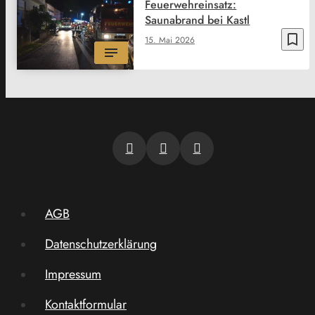
Feuerwehreinsatz:
Saunabrand bei Kastl
bookmark_border
15. Mai 2026
AGB
Datenschutzerklärung
Impressum
Kontaktformular