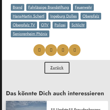
Brand
Fahrlässige Brandstiftung
Feuerwehr
Hans-Martin Schertl
Ingeburg Dolles
Oberpfalz
Oberpfalz TV
OTV
Polizei
Schlicht
Seniorenheim Phönix
Zurück
Das könnte Dich auch interessieren
** Update** Freudenberger