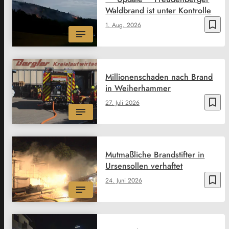
Waldbrand ist unter Kontrolle
bookmark_border
1. Aug. 2026
Millionenschaden nach Brand
in Weiherhammer
bookmark_border
27. Juli 2026
Mutmaßliche Brandstifter in
Ursensollen verhaftet
bookmark_border
24. Juni 2026