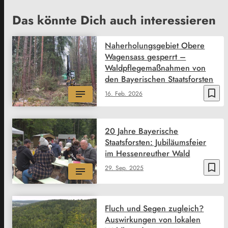
Das könnte Dich auch interessieren
Naherholungsgebiet Obere
Wagensass gesperrt –
Waldpflegemaßnahmen von
den Bayerischen Staatsforsten
bookmark_border
16. Feb. 2026
20 Jahre Bayerische
Staatsforsten: Jubiläumsfeier
im Hessenreuther Wald
bookmark_border
29. Sep. 2025
Fluch und Segen zugleich?
Auswirkungen von lokalen