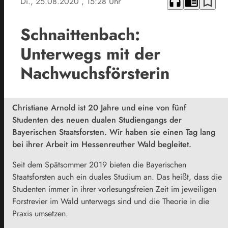
headphones
chrome_reader_mode
bookmark_border
Di., 25.08.2020
, 15:28 Uhr
Schnaittenbach:
Unterwegs mit der
Nachwuchsförsterin
Christiane Arnold ist 20 Jahre und eine von fünf
Studenten des neuen dualen Studiengangs der
Bayerischen Staatsforsten. Wir haben sie einen Tag lang
bei ihrer Arbeit im Hessenreuther Wald begleitet.
Seit dem Spätsommer 2019 bieten die Bayerischen
Staatsforsten auch ein duales Studium an. Das heißt, dass die
Studenten immer in ihrer vorlesungsfreien Zeit im jeweiligen
Forstrevier im Wald unterwegs sind und die Theorie in die
Praxis umsetzen.