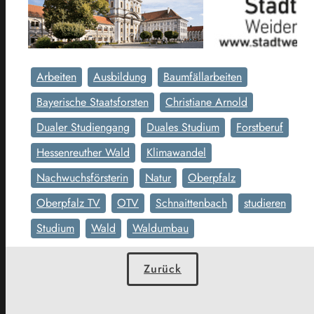
Arbeiten
Ausbildung
Baumfällarbeiten
Bayerische Staatsforsten
Christiane Arnold
Dualer Studiengang
Duales Studium
Forstberuf
Hessenreuther Wald
Klimawandel
Nachwuchsförsterin
Natur
Oberpfalz
Oberpfalz TV
OTV
Schnaittenbach
studieren
Studium
Wald
Waldumbau
Zurück