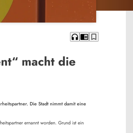
headphones
chrome_reader_mode
bookmark_border
nt“ macht die
heitspartner. Die Stadt nimmt damit eine
rheitspartner ernannt worden. Grund ist ein