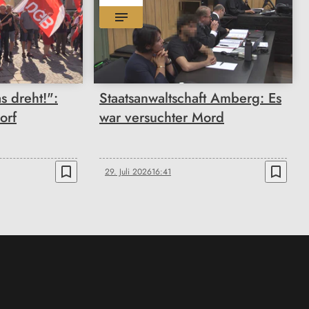
s dreht!":
Staatsanwaltschaft Amberg: Es
orf
war versuchter Mord
bookmark_border
bookmark_border
29. Juli 2026
16:41