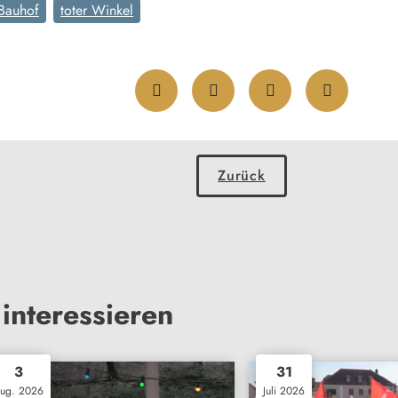
 Bauhof
toter Winkel
Zurück
interessieren
3
31
ug. 2026
Juli 2026