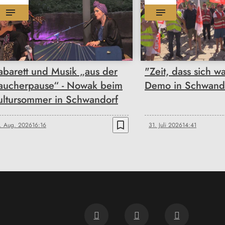
abarett und Musik „aus der
"Zeit, dass sich wa
aucherpause“ - Nowak beim
Demo in Schwand
ultursommer in Schwandorf
bookmark_border
. Aug. 2026
16:16
31. Juli 2026
14:41