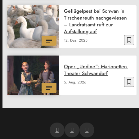
Geflügelpest bei Schwan in
Tirschenreuth nachgewiesen
– Landratsamt ruft zur
Aufstallung auf
bookmark_border
12. Dez. 2025
Oper „Undine“: Marionetten-
Theater Schwandorf
bookmark_border
5. Aug. 2026