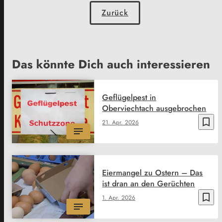
Zurück
Das könnte Dich auch interessieren
Geflügelpest in
Oberviechtach ausgebrochen
bookmark_border
21. Apr. 2026
Eiermangel zu Ostern – Das
ist dran an den Gerüchten
bookmark_border
1. Apr. 2026