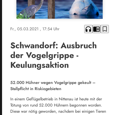
headphones
chrome_reader_mode
bookmark_border
Fr., 05.03.2021
, 17:54 Uhr
Schwandorf: Ausbruch
der Vogelgrippe -
Keulungsaktion
52.000 Hühner wegen Vogelgrippe gekeult –
Stallpflicht in Riskiogebieten
In einem Geflügelbetrieb in Nittenau ist heute mit der
Tötung von rund 52.000 Hühnern begonnen worden.
Diese war nötig geworden, nachdem bei einigen Tieren