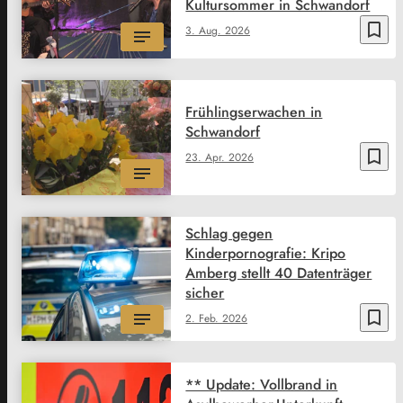
Kultursommer in Schwandorf
bookmark_border
3. Aug. 2026
Frühlingserwachen in
Schwandorf
bookmark_border
23. Apr. 2026
Schlag gegen
Kinderpornografie: Kripo
Amberg stellt 40 Datenträger
sicher
bookmark_border
2. Feb. 2026
** Update: Vollbrand in