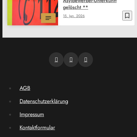
Asylbewerber-Unterkunft
gelöscht **
bookmark_border
15. Jan. 2026
AGB
Datenschutzerklärung
Impressum
Kontaktformular