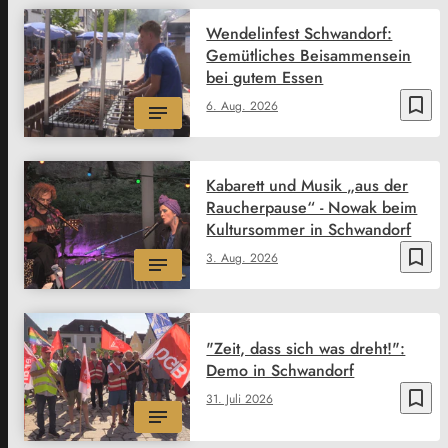
Wendelinfest Schwandorf:
Gemütliches Beisammensein
bei gutem Essen
bookmark_border
6. Aug. 2026
Kabarett und Musik „aus der
Raucherpause“ - Nowak beim
Kultursommer in Schwandorf
bookmark_border
3. Aug. 2026
"Zeit, dass sich was dreht!":
Demo in Schwandorf
bookmark_border
31. Juli 2026