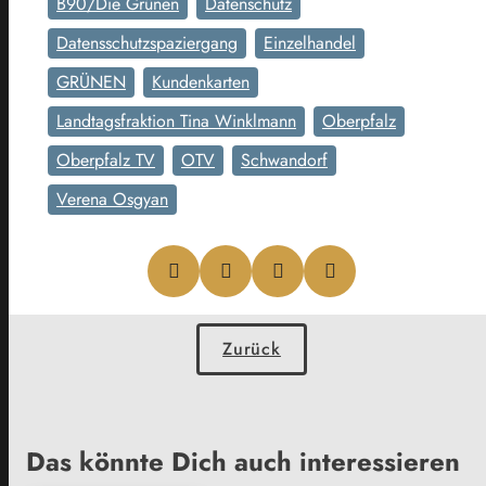
B90/Die Grünen
Datenschutz
Datensschutzspaziergang
Einzelhandel
GRÜNEN
Kundenkarten
Landtagsfraktion Tina Winklmann
Oberpfalz
Oberpfalz TV
OTV
Schwandorf
Verena Osgyan
Zurück
Das könnte Dich auch interessieren