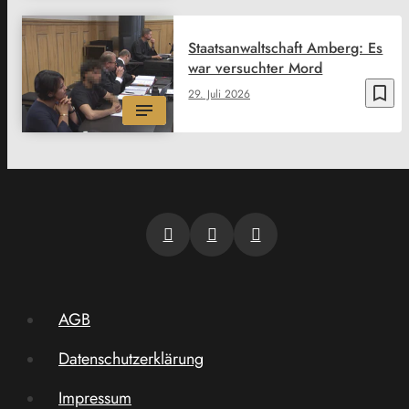
Staatsanwaltschaft Amberg: Es
war versuchter Mord
bookmark_border
29. Juli 2026
AGB
Datenschutzerklärung
Impressum