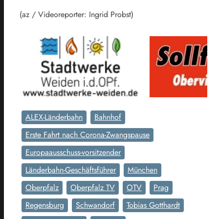
(az / Videoreporter: Ingrid Probst)
ALEX-Länderbahn
Bahnhof
Erste Fahrt nach Corona-Zwangspause
Europaausschuss-vorsitzender
Länderbahn-Geschäftsführer
München
Oberpfalz
Oberpfalz TV
OTV
Prag
Regensburg
Schwandorf
Tobias Gotthardt