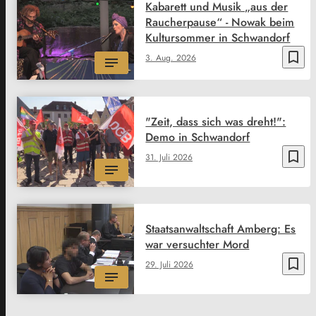
Kabarett und Musik „aus der
Raucherpause“ - Nowak beim
Kultursommer in Schwandorf
bookmark_border
3. Aug. 2026
"Zeit, dass sich was dreht!":
Demo in Schwandorf
bookmark_border
31. Juli 2026
Staatsanwaltschaft Amberg: Es
war versuchter Mord
bookmark_border
29. Juli 2026