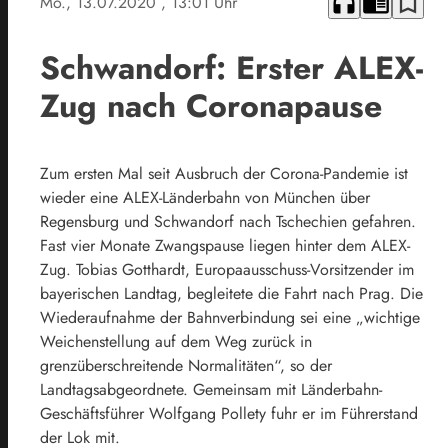
headphones
chrome_reader_mode
bookmark_border
Mo., 13.07.2020
, 13:01 Uhr
Schwandorf: Erster ALEX-
Zug nach Coronapause
Zum ersten Mal seit Ausbruch der Corona-Pandemie ist
wieder eine ALEX-Länderbahn von München über
Regensburg und Schwandorf nach Tschechien gefahren.
Fast vier Monate Zwangspause liegen hinter dem ALEX-
Zug. Tobias Gotthardt, Europaausschuss-Vorsitzender im
bayerischen Landtag, begleitete die Fahrt nach Prag. Die
Wiederaufnahme der Bahnverbindung sei eine „wichtige
Weichenstellung auf dem Weg zurück in
grenzüberschreitende Normalitäten“, so der
Landtagsabgeordnete. Gemeinsam mit Länderbahn-
Geschäftsführer Wolfgang Pollety fuhr er im Führerstand
der Lok mit.