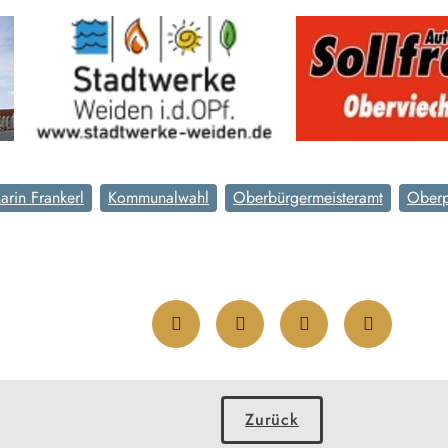
arin Frankerl
Kommunalwahl
Oberbürgermeisteramt
Oberp
Zurück