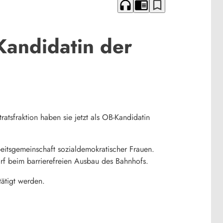
headphones
chrome_reader_mode
bookmark_border
Kandidatin der
tsfraktion haben sie jetzt als OB-Kandidatin
beitsgemeinschaft sozialdemokratischer Frauen.
arf beim barrierefreien Ausbau des Bahnhofs.
ätigt werden.