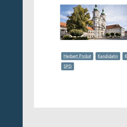
Herbert Probst
Kandidatin
K
SPD