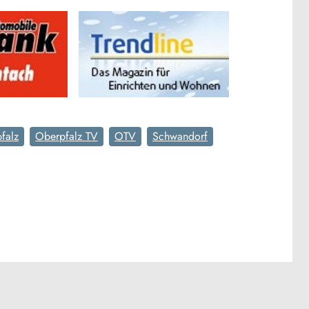
falz
Oberpfalz TV
OTV
Schwandorf