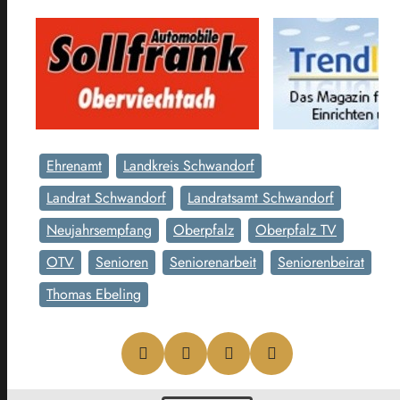
Ehrenamt
Landkreis Schwandorf
Landrat Schwandorf
Landratsamt Schwandorf
Neujahrsempfang
Oberpfalz
Oberpfalz TV
OTV
Senioren
Seniorenarbeit
Seniorenbeirat
Thomas Ebeling