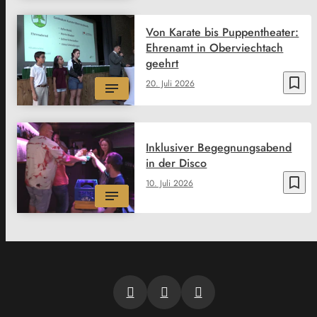
Von Karate bis Puppentheater:
Ehrenamt in Oberviechtach
geehrt
bookmark_border
20. Juli 2026
Inklusiver Begegnungsabend
in der Disco
bookmark_border
10. Juli 2026