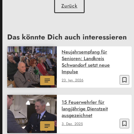
Zurück
Das könnte Dich auch interessieren
Neujahrsempfang für
Senioren: Landkreis
Schwandorf setzt neue
Impulse
bookmark_border
23. Jan. 2026
15 Feuerwehrler für
langjährige Dienstzeit
ausgezeichnet
bookmark_border
3. Dez. 2025