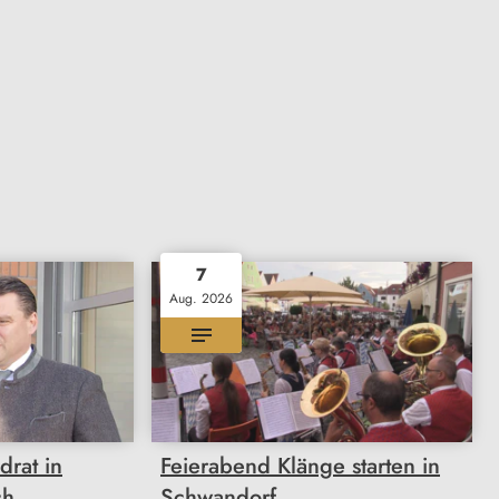
7
Aug. 2026
drat in
Feierabend Klänge starten in
ch
Schwandorf