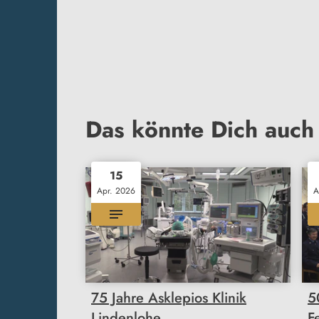
Das könnte Dich auch 
15
Apr. 2026
A
75 Jahre Asklepios Klinik
5
Lindenlohe
F