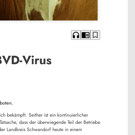
headphones
chrome_reader_mode
bookmark_border
BVD-Virus
boten.
ich bekämpft. Seither ist ein kontinuierlicher
atsache, dass der überwiegende Teil der Betriebe
der Landkreis Schwandorf heute in einem