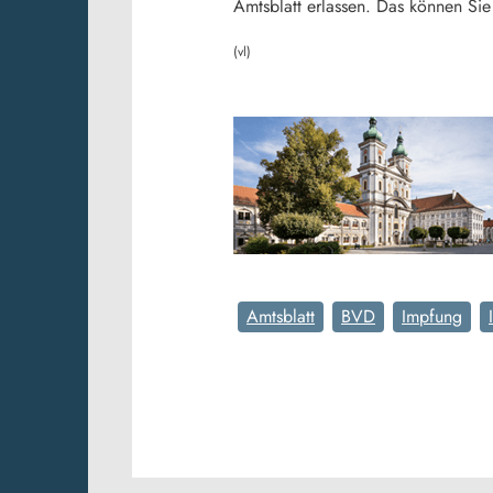
Amtsblatt erlassen. Das können Si
(vl)
Amtsblatt
BVD
Impfung