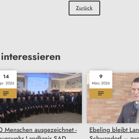
Zurück
interessieren
14
9
pr. 2026
März 2026
0 Menschen ausgezeichnet -
Ebeling bleibt Lan
euerwehr Landkreis SAD
Schwandorf – au