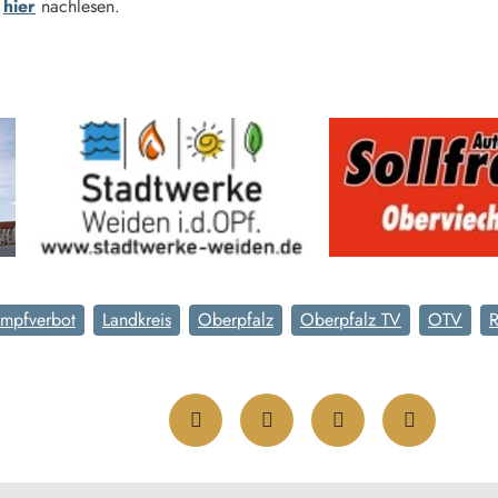
e
hier
nachlesen.
Impfverbot
Landkreis
Oberpfalz
Oberpfalz TV
OTV
R