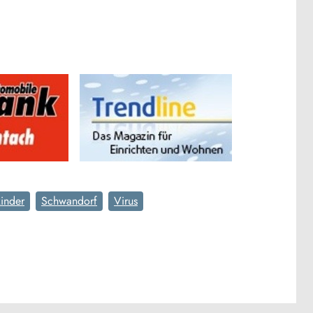
inder
Schwandorf
Virus