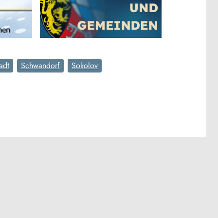
adt
Schwandorf
Sokolov