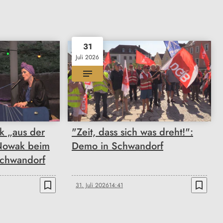
31
Juli 2026
k „aus der
"Zeit, dass sich was dreht!":
Nowak beim
Demo in Schwandorf
Schwandorf
bookmark_border
bookmark_border
31. Juli 2026
14:41