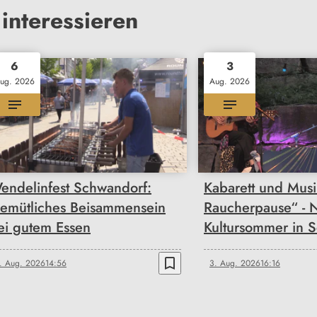
interessieren
6
3
ug. 2026
Aug. 2026
endelinfest Schwandorf:
Kabarett und Musi
emütliches Beisammensein
Raucherpause“ - 
ei gutem Essen
Kultursommer in 
bookmark_border
. Aug. 2026
14:56
3. Aug. 2026
16:16