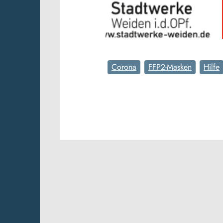
Corona
FFP2-Masken
Hilfe