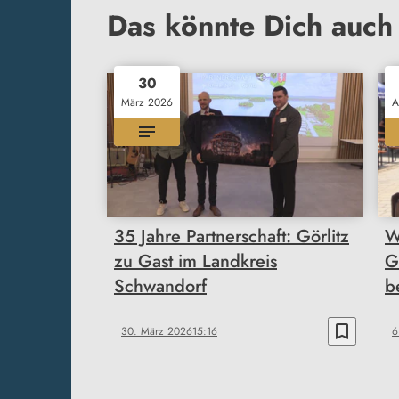
Das könnte Dich auch 
30
März 2026
A
35 Jahre Partnerschaft: Görlitz
W
zu Gast im Landkreis
G
Schwandorf
b
bookmark_border
30. März 2026
15:16
6