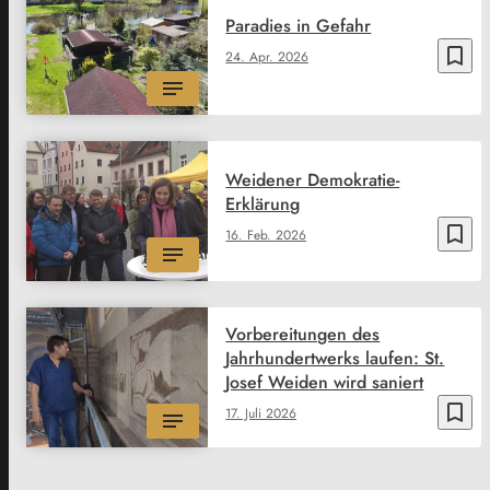
Paradies in Gefahr
bookmark_border
24. Apr. 2026
Weidener Demokratie-
Erklärung
bookmark_border
16. Feb. 2026
Vorbereitungen des
Jahrhundertwerks laufen: St.
Josef Weiden wird saniert
bookmark_border
17. Juli 2026