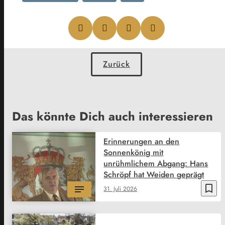
Zurück
Das könnte Dich auch interessieren
Erinnerungen an den
Sonnenkönig mit
unrühmlichem Abgang: Hans
Schröpf hat Weiden geprägt
bookmark_border
31. Juli 2026