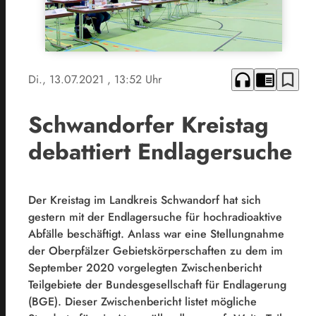
headphones
chrome_reader_mode
bookmark_border
Di., 13.07.2021
, 13:52 Uhr
Schwandorfer Kreistag
debattiert Endlagersuche
Der Kreistag im Landkreis Schwandorf hat sich
gestern mit der Endlagersuche für hochradioaktive
Abfälle beschäftigt. Anlass war eine Stellungnahme
der Oberpfälzer Gebietskörperschaften zu dem im
September 2020 vorgelegten Zwischenbericht
Teilgebiete der Bundesgesellschaft für Endlagerung
(BGE). Dieser Zwischenbericht listet mögliche