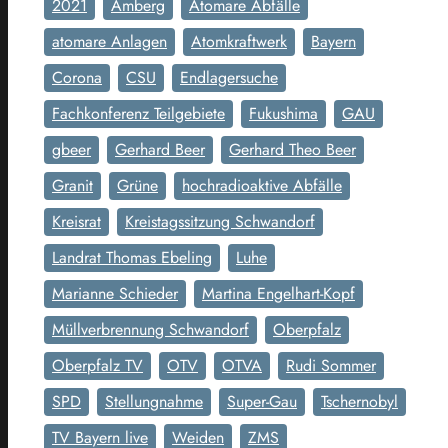
2021
Amberg
Atomare Abfälle
atomare Anlagen
Atomkraftwerk
Bayern
Corona
CSU
Endlagersuche
Fachkonferenz Teilgebiete
Fukushima
GAU
gbeer
Gerhard Beer
Gerhard Theo Beer
Granit
Grüne
hochradioaktive Abfälle
Kreisrat
Kreistagssitzung Schwandorf
Landrat Thomas Ebeling
Luhe
Marianne Schieder
Martina Engelhart-Kopf
Müllverbrennung Schwandorf
Oberpfalz
Oberpfalz TV
OTV
OTVA
Rudi Sommer
SPD
Stellungnahme
Super-Gau
Tschernobyl
TV Bayern live
Weiden
ZMS