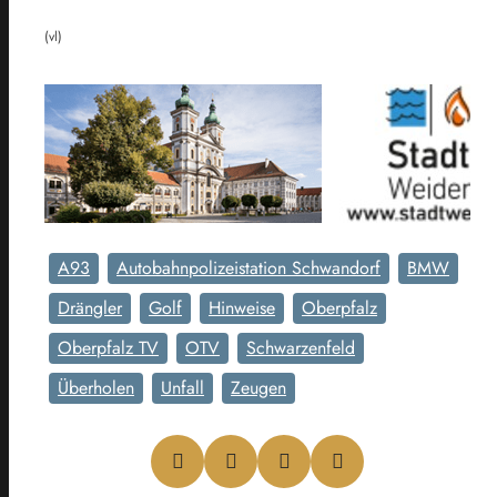
(vl)
A93
Autobahnpolizeistation Schwandorf
BMW
Drängler
Golf
Hinweise
Oberpfalz
Oberpfalz TV
OTV
Schwarzenfeld
Überholen
Unfall
Zeugen