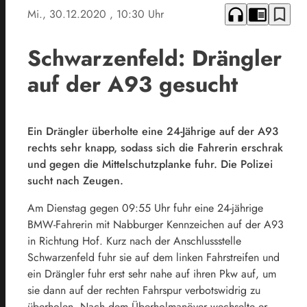
headphones
chrome_reader_mode
bookmark_border
Mi., 30.12.2020
, 10:30 Uhr
Schwarzenfeld: Drängler
auf der A93 gesucht
Ein Drängler überholte eine 24-Jährige auf der A93
rechts sehr knapp, sodass sich die Fahrerin erschrak
und gegen die Mittelschutzplanke fuhr. Die Polizei
sucht nach Zeugen.
Am Dienstag gegen 09:55 Uhr fuhr eine 24-jährige
BMW-Fahrerin mit Nabburger Kennzeichen auf der A93
in Richtung Hof. Kurz nach der Anschlussstelle
Schwarzenfeld fuhr sie auf dem linken Fahrstreifen und
ein Drängler fuhr erst sehr nahe auf ihren Pkw auf, um
sie dann auf der rechten Fahrspur verbotswidrig zu
überholen. Nach dem Überholmanöver wechselte er