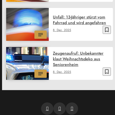
Unfall: 13-Jähriger stürzt vom
Fahrrad und wird angefahren
bookmark_border
8. Dez. 2025
Zeugenaufruf: Unbekannter
klaut Weihnachtsdeko aus
Seniorenheim
bookmark_border
8. Dez. 2025