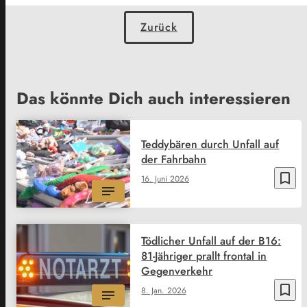
Zurück
Das könnte Dich auch interessieren
Teddybären durch Unfall auf
der Fahrbahn
bookmark_border
16. Juni 2026
Tödlicher Unfall auf der B16:
81-Jähriger prallt frontal in
Gegenverkehr
bookmark_border
8. Jan. 2026