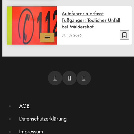
Autofahrerin erfasst
Fußgänger: Tödlicher Unfall
bei Waldershof
bookmark_border
31. Juli 2026
AGB
Datenschutzerklärung
Impressum