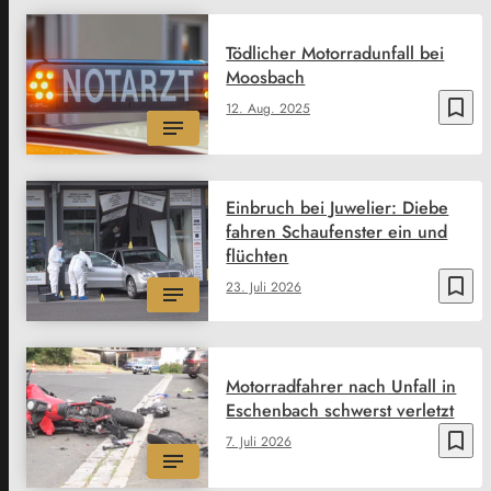
Tödlicher Motorradunfall bei
Moosbach
bookmark_border
12. Aug. 2025
Einbruch bei Juwelier: Diebe
fahren Schaufenster ein und
flüchten
bookmark_border
23. Juli 2026
Motorradfahrer nach Unfall in
Eschenbach schwerst verletzt
bookmark_border
7. Juli 2026