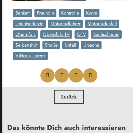
Bankett
Freundin
Kontrolle
Kurve
Leichtverletzte
Motorradfahrer
Motorradunfall
Oberpfalz
Oberpfalz TV
OTV
Sachschaden
Seibertshof
Straße
Unfall
Ursache
Viktoria Lorenz
Zurück
Das könnte Dich auch interessieren