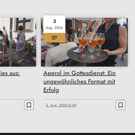
3
Aug. 2026
ies aus:
Aperol im Gottesdienst: Ein
ungewöhnliches Format mit
Erfolg
bookmark_border
bookmark_border
3. Aug. 2026
16:09