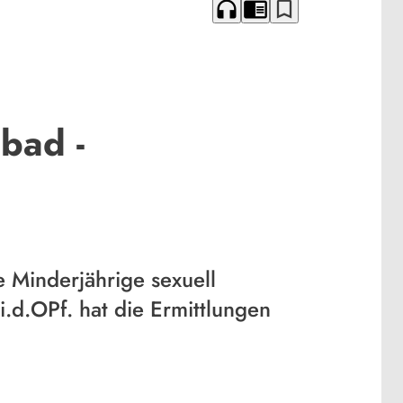
headphones
chrome_reader_mode
bookmark_border
bad -
 Minderjährige sexuell
.d.OPf. hat die Ermittlungen