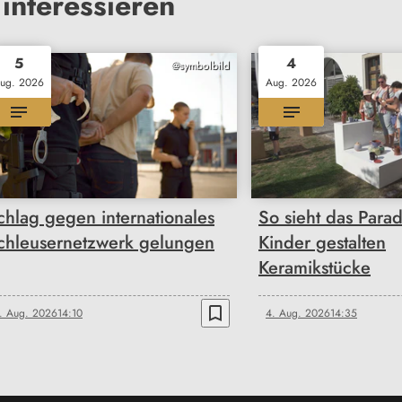
interessieren
5
4
@symbolbild
ug. 2026
Aug. 2026
chlag gegen internationales
So sieht das Parad
chleusernetzwerk gelungen
Kinder gestalten
Keramikstücke
bookmark_border
. Aug. 2026
14:10
4. Aug. 2026
14:35