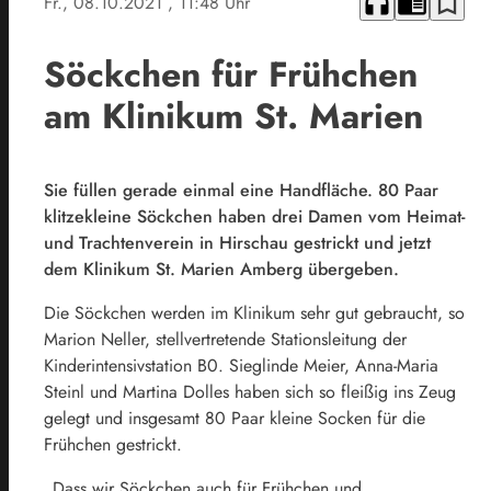
headphones
chrome_reader_mode
bookmark_border
Fr., 08.10.2021
, 11:48 Uhr
Söckchen für Frühchen
am Klinikum St. Marien
Sie füllen gerade einmal eine Handfläche. 80 Paar
klitzekleine Söckchen haben drei Damen vom Heimat-
und Trachtenverein in Hirschau gestrickt und jetzt
dem Klinikum St. Marien Amberg übergeben.
Die Söckchen werden im Klinikum sehr gut gebraucht, so
Marion Neller, stellvertretende Stationsleitung der
Kinderintensivstation B0. Sieglinde Meier, Anna-Maria
Steinl und Martina Dolles haben sich so fleißig ins Zeug
gelegt und insgesamt 80 Paar kleine Socken für die
Frühchen gestrickt.
„Dass wir Söckchen auch für Frühchen und