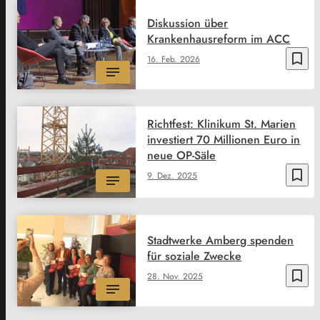
Diskussion über
Krankenhausreform im ACC
bookmark_border
16. Feb. 2026
Richtfest: Klinikum St. Marien
investiert 70 Millionen Euro in
neue OP-Säle
bookmark_border
9. Dez. 2025
Stadtwerke Amberg spenden
für soziale Zwecke
bookmark_border
28. Nov. 2025