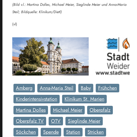
(Bild v.l.: Martina Dolles, Michael Meier, Sieglinde Meier und Anna-Maria
Steil; Bildquelle: Klinikum/Dietl)
(vl)
Amberg
Anna-Maria Steil
Baby
Frühchen
Kinderintensivstation
Klinikum St. Marien
Martina Dolles
Michael Meier
Oberpfalz
Oberpfalz TV
OTV
Sieglinde Meier
Söckchen
Spende
Station
Stricken