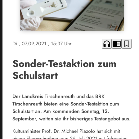
headphones
chrome_reader_mode
bookmark_border
Di., 07.09.2021
, 15:37 Uhr
Sonder-Testaktion zum
Schulstart
Der Landkreis Tirschenreuth und das BRK
Tirschenreuth bieten eine Sonder-Testaktion zum
Schulstart an. Am kommenden Sonntag, 12.
September, weiten sie ihr bisheriges Testangebot aus.
Kultusminister Prof. Dr. Michael Piazolo hat sich mit
einem Elternschreiben vom 26. Juli 2021 mit folgender