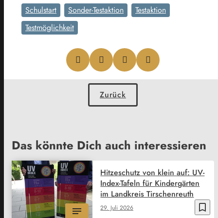
Schulstart
Sonder-Testaktion
Testaktion
Testmöglichkeit
Zurück
Das könnte Dich auch interessieren
Hitzeschutz von klein auf: UV-
Index-Tafeln für Kindergärten
im Landkreis Tirschenreuth
bookmark_border
29. Juli 2026