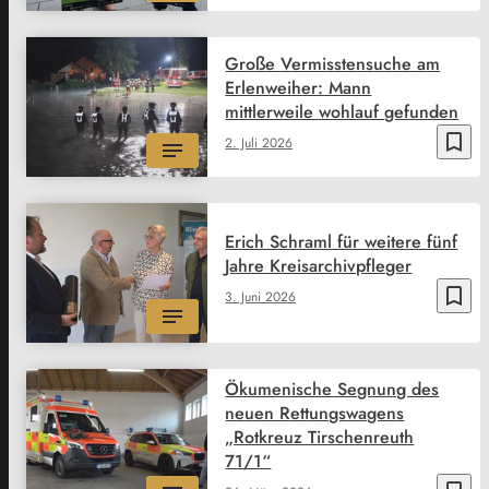
Große Vermisstensuche am
Erlenweiher: Mann
mittlerweile wohlauf gefunden
bookmark_border
2. Juli 2026
Erich Schraml für weitere fünf
Jahre Kreisarchivpfleger
bookmark_border
3. Juni 2026
Ökumenische Segnung des
neuen Rettungswagens
„Rotkreuz Tirschenreuth
71/1“