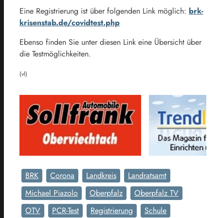
Eine Registrierung ist über folgenden Link möglich:
brk-
krisenstab.de/covidtest.php
Ebenso finden Sie unter diesen Link eine Übersicht über
die Testmöglichkeiten.
(vl)
BRK
Corona
Landkreis
Landratsamt
Michael Piazolo
Oberpfalz
Oberpfalz TV
OTV
PCR-Test
Registrierung
Schule