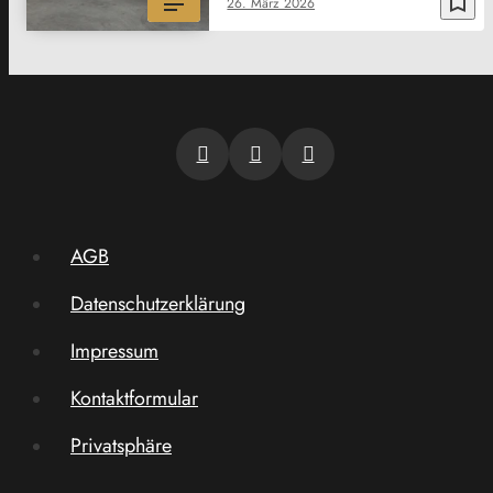
bookmark_border
26. März 2026
AGB
Datenschutzerklärung
Impressum
Kontaktformular
Privatsphäre