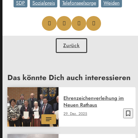
SDP
Sozialpreis
Telefonseelsorge
Weiden
Zurück
Das könnte Dich auch interessieren
Ehrenzeichenverleihung im
Neuen Rathaus
bookmark_border
29. Dez. 2025