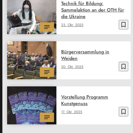
Technik für Bildung:
Sammelaktion an der OTH für
die Ukraine
bookmark_border
23. Okt. 2025
Bürgerversammlung in
Weiden
bookmark_border
20. Okt. 2025
Vorstellung Programm
Kunstgenuss
bookmark_border
17. Okt. 2025