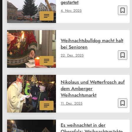
gestartet
bookmark_border
4. Nov. 2025
Weihnachtsbulldog macht halt
bei Senioren
bookmark_border
22. Dez. 2025
Nikolaus und Wetterfrosch auf
dem Amberger
Weihnachtsmarkt
bookmark_border
11. Dez. 2025
Es weihnachtet in der
Oberpfalz: Weihnachtsmärkte