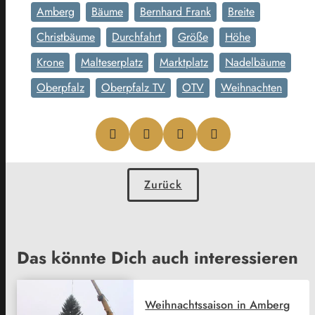
Amberg
Bäume
Bernhard Frank
Breite
Christbäume
Durchfahrt
Größe
Höhe
Krone
Malteserplatz
Marktplatz
Nadelbäume
Oberpfalz
Oberpfalz TV
OTV
Weihnachten
Zurück
Das könnte Dich auch interessieren
Weihnachtssaison in Amberg