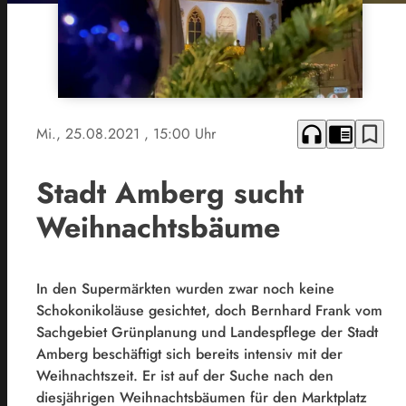
headphones
chrome_reader_mode
bookmark_border
Mi., 25.08.2021
, 15:00 Uhr
Stadt Amberg sucht
Weihnachtsbäume
In den Supermärkten wurden zwar noch keine
Schokonikoläuse gesichtet, doch Bernhard Frank vom
Sachgebiet Grünplanung und Landespflege der Stadt
Amberg beschäftigt sich bereits intensiv mit der
Weihnachtszeit. Er ist auf der Suche nach den
diesjährigen Weihnachtsbäumen für den Marktplatz