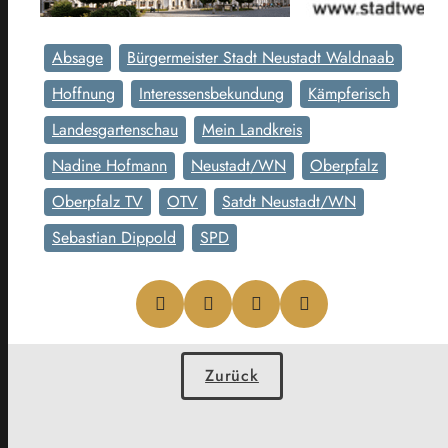
Absage
Bürgermeister Stadt Neustadt Waldnaab
Hoffnung
Interessensbekundung
Kämpferisch
Landesgartenschau
Mein Landkreis
Nadine Hofmann
Neustadt/WN
Oberpfalz
Oberpfalz TV
OTV
Satdt Neustadt/WN
Sebastian Dippold
SPD
Zurück