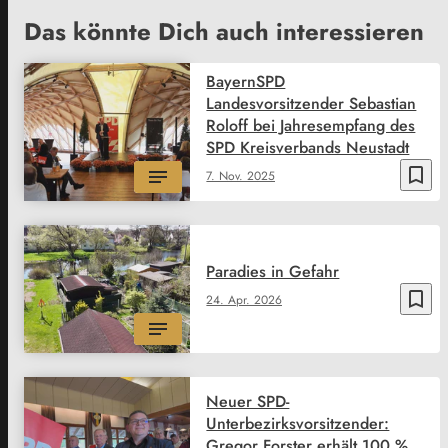
Das könnte Dich auch interessieren
BayernSPD
Landesvorsitzender Sebastian
Roloff bei Jahresempfang des
SPD Kreisverbands Neustadt
bookmark_border
7. Nov. 2025
Paradies in Gefahr
bookmark_border
24. Apr. 2026
Neuer SPD-
Unterbezirksvorsitzender:
Gregor Forster erhält 100 %