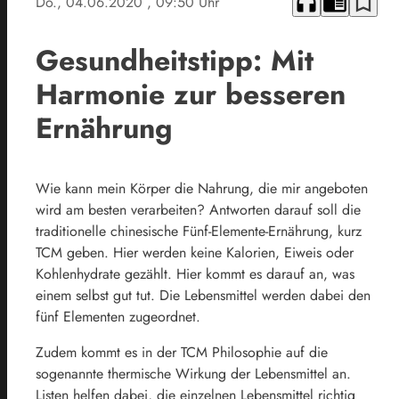
headphones
chrome_reader_mode
bookmark_border
Do., 04.06.2020
, 09:50 Uhr
Gesundheitstipp: Mit
Harmonie zur besseren
Ernährung
Wie kann mein Körper die Nahrung, die mir angeboten
wird am besten verarbeiten? Antworten darauf soll die
traditionelle chinesische Fünf-Elemente-Ernährung, kurz
TCM geben. Hier werden keine Kalorien, Eiweis oder
Kohlenhydrate gezählt. Hier kommt es darauf an, was
einem selbst gut tut. Die Lebensmittel werden dabei den
fünf Elementen zugeordnet.
Zudem kommt es in der TCM Philosophie auf die
sogenannte thermische Wirkung der Lebensmittel an.
Listen helfen dabei, die einzelnen Lebensmittel richtig