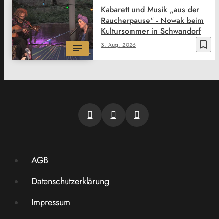
Kabarett und Musik „aus der
Raucherpause“ - Nowak beim
Kultursommer in Schwandorf
bookmark_border
3. Aug. 2026
AGB
Datenschutzerklärung
Impressum