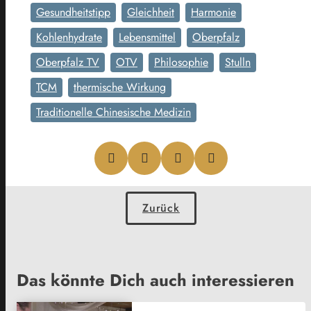
Gesundheitstipp
Gleichheit
Harmonie
Kohlenhydrate
Lebensmittel
Oberpfalz
Oberpfalz TV
OTV
Philosophie
Stulln
TCM
thermische Wirkung
Traditionelle Chinesische Medizin
Zurück
Das könnte Dich auch interessieren