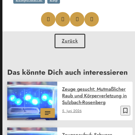
Zurück
Das könnte Dich auch interessieren
Zeuge gesucht: Mutmaßlicher
Raub und Körperverletzung in
Sulzbach-Rosenberg
bookmark_border
5. Juni 2026
Zeugenaufruf: Schwere