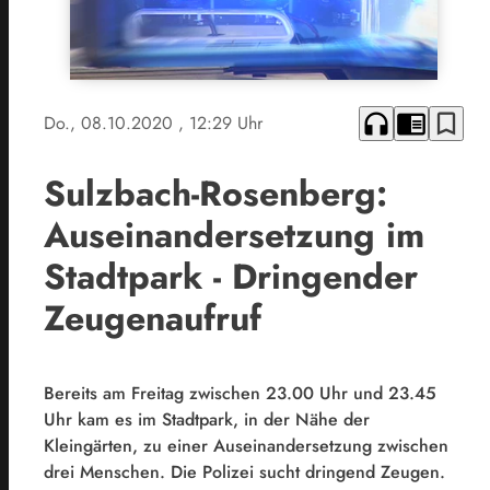
headphones
chrome_reader_mode
bookmark_border
Do., 08.10.2020
, 12:29 Uhr
Sulzbach-Rosenberg:
Auseinandersetzung im
Stadtpark - Dringender
Zeugenaufruf
Bereits am Freitag zwischen 23.00 Uhr und 23.45
Uhr kam es im Stadtpark, in der Nähe der
Kleingärten, zu einer Auseinandersetzung zwischen
drei Menschen. Die Polizei sucht dringend Zeugen.