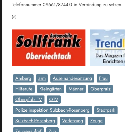
Telefonnummer 09661/8744-0 in Verbindung zu setzen.
(vl)
Amberg
arm
Auseinandersetzung
Frau
Hilferufe
Kleingärten
Männer
Oberpfalz
Oberpfalz TV
OTV
Polizeiinspektion Sulzbach-Rosenberg
Stadtpark
Sulzbach-Rosenberg
Verletzung
Zeuge
Zeugenaufruf
Zug