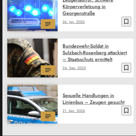
Körperverletzung in
Georgenstraße
bookmark_border
26. Jan. 2026
Bundeswehr-Soldat in
Sulzbach-Rosenberg attackiert
– Staatsschutz ermittelt
bookmark_border
24. Sep. 2025
Sexuelle Handlungen in
Linienbus – Zeugen gesucht
bookmark_border
21. Apr. 2026