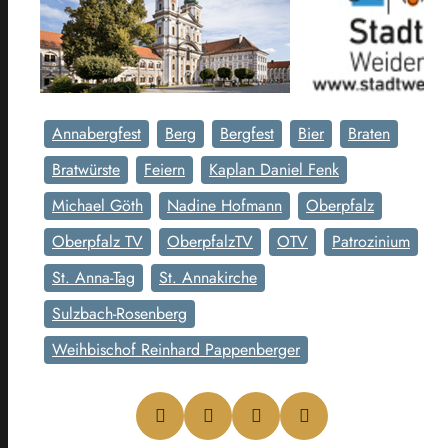
Annabergfest
Berg
Bergfest
Bier
Braten
Bratwürste
Feiern
Kaplan Daniel Fenk
Michael Göth
Nadine Hofmann
Oberpfalz
Oberpfalz TV
OberpfalzTV
OTV
Patrozinium
St. Anna-Tag
St. Annakirche
Sulzbach-Rosenberg
Weihbischof Reinhard Pappenberger