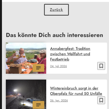
Zurück
Das könnte Dich auch interessieren
Annabergfest: Tradition
zwischen Wallfahrt und
Festbetrieb
bookmark_border
24. Juli 2026
Wintereinbruch sorgt in der
Oberpfalz für rund 50 Unfälle
bookmark_border
26. Jan. 2026