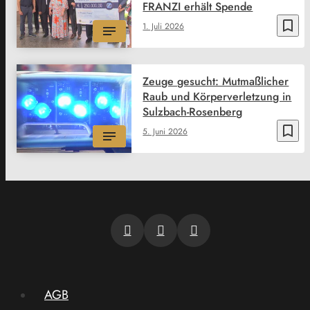
FRANZI erhält Spende
bookmark_border
1. Juli 2026
Zeuge gesucht: Mutmaßlicher
Raub und Körperverletzung in
Sulzbach-Rosenberg
bookmark_border
5. Juni 2026
AGB