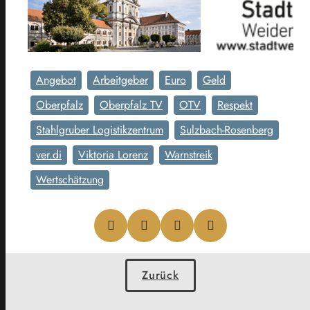
Angebot
Arbeitgeber
Euro
Geld
Oberpfalz
Oberpfalz TV
OTV
Respekt
Stahlgruber Logistikzentrum
Sulzbach-Rosenberg
ver.di
Viktoria Lorenz
Warnstreik
Wertschätzung
Zurück