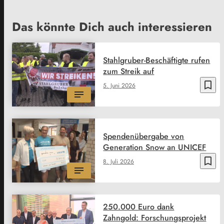
Das könnte Dich auch interessieren
Stahlgruber-Beschäftigte rufen
zum Streik auf
bookmark_border
5. Juni 2026
Spendenübergabe von
Generation Snow an UNICEF
bookmark_border
8. Juli 2026
250.000 Euro dank
Zahngold: Forschungsprojekt