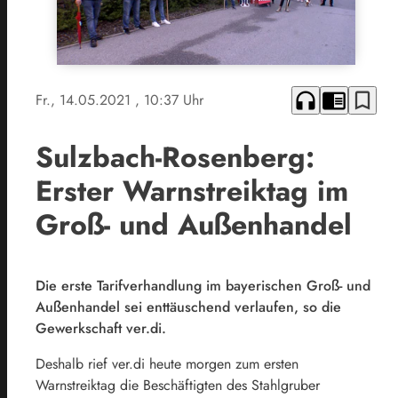
headphones
chrome_reader_mode
bookmark_border
Fr., 14.05.2021
, 10:37 Uhr
Sulzbach-Rosenberg:
Erster Warnstreiktag im
Groß- und Außenhandel
Die erste Tarifverhandlung im bayerischen Groß- und
Außenhandel sei enttäuschend verlaufen, so die
Gewerkschaft ver.di.
Deshalb rief ver.di heute morgen zum ersten
Warnstreiktag die Beschäftigten des Stahlgruber