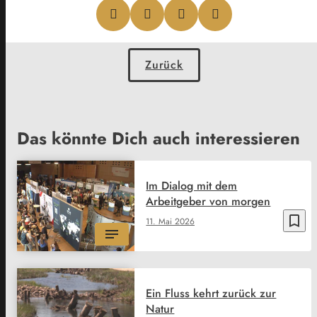
Zurück
Das könnte Dich auch interessieren
Im Dialog mit dem
Arbeitgeber von morgen
bookmark_border
11. Mai 2026
Ein Fluss kehrt zurück zur
Natur