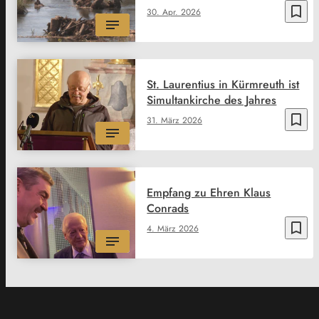
bookmark_border
30. Apr. 2026
St. Laurentius in Kürmreuth ist
Simultankirche des Jahres
bookmark_border
31. März 2026
Empfang zu Ehren Klaus
Conrads
bookmark_border
4. März 2026