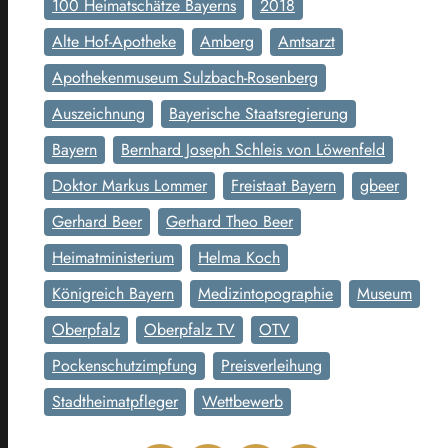
100 Heimatschätze Bayerns
2018
Alte Hof-Apotheke
Amberg
Amtsarzt
Apothekenmuseum Sulzbach-Rosenberg
Auszeichnung
Bayerische Staatsregierung
Bayern
Bernhard Joseph Schleis von Löwenfeld
Doktor Markus Lommer
Freistaat Bayern
gbeer
Gerhard Beer
Gerhard Theo Beer
Heimatministerium
Helma Koch
Königreich Bayern
Medizintopographie
Museum
Oberpfalz
Oberpfalz TV
OTV
Pockenschutzimpfung
Preisverleihung
Stadtheimatpfleger
Wettbewerb