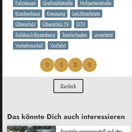
Fahrzeuge
Grafmühlstraße
Hofgartenstraße
Krankenhaus
Kreuzung
Leichtverletzte
Oberpfalz
Oberpfalz TV
OTV
Sulzbach-Rosenberg
Totalschaden
unverletzt
Verkehrsunfall
Vorfahrt
Zurück
Das könnte Dich auch interessieren
Frontalzusammenstoß auf der