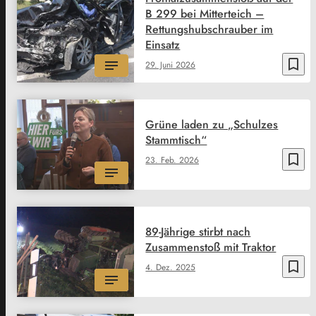
B 299 bei Mitterteich –
Rettungshubschrauber im
Einsatz
bookmark_border
29. Juni 2026
Grüne laden zu „Schulzes
Stammtisch“
bookmark_border
23. Feb. 2026
89-Jährige stirbt nach
Zusammenstoß mit Traktor
bookmark_border
4. Dez. 2025