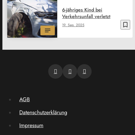
6-jähriges Kind bei
Verkehrsunfall verletzt
bookmark_border
19. Sep. 2025
AGB
Datenschutzerklärung
Impressum