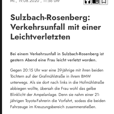
headphones
chrome_reader_mode
bookmark_border
Mi., 19.08.2020
, 11:56 Uhr
Sulzbach-Rosenberg:
Verkehrsunfall mit einer
Leichtverletzten
Bei einem Verkehrsunfall in Sulzbach-Rosenberg ist
gestern Abend eine Frau leicht verletzt worden.
Gegen 20:15 Uhr war eine 39-Jährige mit ihren beiden
Töchtern auf der Grafmühlstraße in ihrem BMW
unterwegs. Als sie dort nach links in die Hofmühlstraße
abbiegen wollte, übersah die Frau wohl das gelbe
Blinklicht der Ampelanlage. Denn sie nahm einer 21-
jährigen Toyota-Fahrerin die Vorfahrt, sodass die beiden
Fahrzeuge im Kreuzungsbereich zusammenstießen.