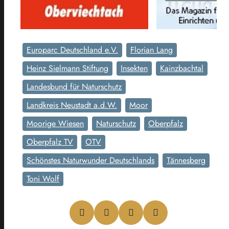
Europarc Deutschland e.V.
Florian Lang
Heinz Sielmann Stiftung
Insekten
Kainzbachtal
Landesbund für Naturschutz
Landkreis Neustadt a.d.W.
Moor
Moorige Wiesen
Naturschutz
Oberpfalz
Oberpfalz TV
OTV
Schönstes Naturwunder Deutschlands
Tännesberg
Toni Wolf