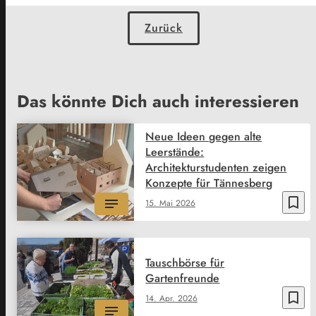
Zurück
Das könnte Dich auch interessieren
Neue Ideen gegen alte
Leerstände:
Architekturstudenten zeigen
Konzepte für Tännesberg
bookmark_border
15. Mai 2026
Tauschbörse für
Gartenfreunde
bookmark_border
14. Apr. 2026