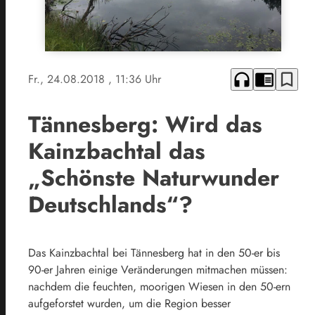
headphones
chrome_reader_mode
bookmark_border
Fr., 24.08.2018
, 11:36 Uhr
Tännesberg: Wird das
Kainzbachtal das
„Schönste Naturwunder
Deutschlands“?
Das Kainzbachtal bei Tännesberg hat in den 50-er bis
90-er Jahren einige Veränderungen mitmachen müssen:
nachdem die feuchten, moorigen Wiesen in den 50-ern
aufgeforstet wurden, um die Region besser