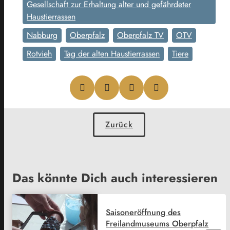
Gesellschaft zur Erhaltung alter und gefährdeter
Haustierrassen
Nabburg
Oberpfalz
Oberpfalz TV
OTV
Rotvieh
Tag der alten Haustierrassen
Tiere
Zurück
Das könnte Dich auch interessieren
Saisoneröffnung des
Freilandmuseums Oberpfalz