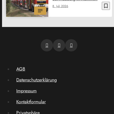
bookmark_border
8. Juli 2026
AGB
Datenschutzerklärung
Impressum
Kontaktformular
Privatsphäre