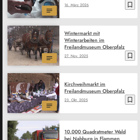
bookmark_border
16. März 2026
Wintermarkt mit
Winterarbeiten im
Freilandmuseum Oberpfalz
bookmark_border
27. Nov. 2025
Kirchweihmarkt im
Freilandmuseum Oberpfalz
bookmark_border
23. Okt. 2025
10.000 Quadratmeter Wald
bei Nabburg in Flammen