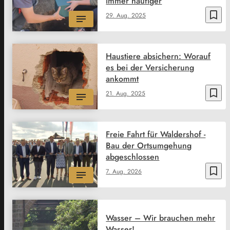
immer häufiger
bookmark_border
29. Aug. 2025
Haustiere absichern: Worauf
es bei der Versicherung
ankommt
bookmark_border
21. Aug. 2025
Freie Fahrt für Waldershof -
Bau der Ortsumgehung
abgeschlossen
bookmark_border
7. Aug. 2026
Wasser – Wir brauchen mehr
Wasser!