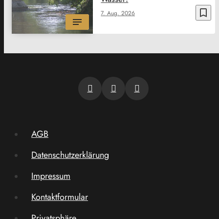
bookmark_border
7. Aug. 2026
AGB
Datenschutzerklärung
Impressum
Kontaktformular
Privatsphäre