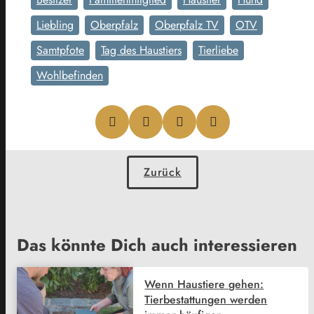
Liebling
Oberpfalz
Oberpfalz TV
OTV
Samtpfote
Tag des Haustiers
Tierliebe
Wohlbefinden
Zurück
Das könnte Dich auch interessieren
Wenn Haustiere gehen:
Tierbestattungen werden