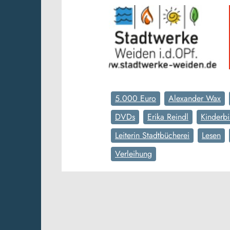
5.000 Euro
Alexander Wax
DVDs
Erika Reindl
Kinderbi
Leiterin Stadtbücherei
Lesen
Verleihung