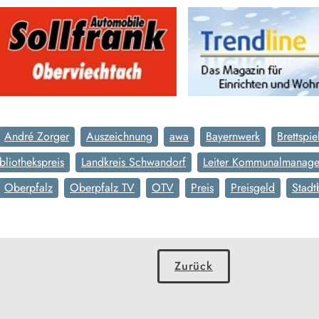
André Zorger
Auszeichnung
awa
Bayernwerk
Brettspie
bliothekspreis
Landkreis Schwandorf
Leiter Kommunalmanage
Oberpfalz
Oberpfalz TV
OTV
Preis
Preisgeld
Stadt
Zurück