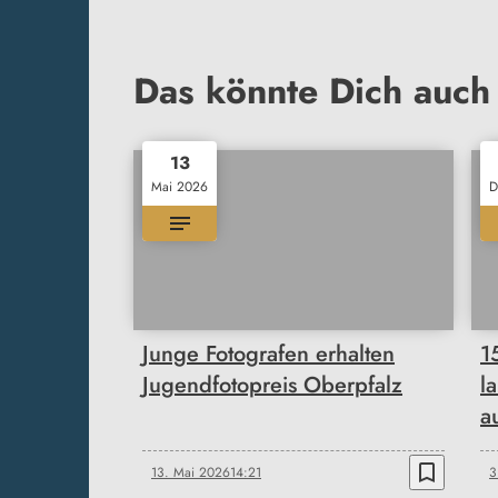
Das könnte Dich auch 
13
Mai 2026
D
Junge Fotografen erhalten
1
Jugendfotopreis Oberpfalz
l
a
bookmark_border
13. Mai 2026
14:21
3