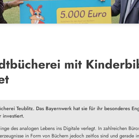
adtbücherei mit Kinderbi
et
bücherei Teublitz. Das Bayernwerk hat sie für ihr besonderes
investiert.
Dinge des analogen Lebens ins Digitale verlegt. In zahlreichen Bü
erzeugnisse in Form von Büchern jedoch zeitlos sind und gerade in