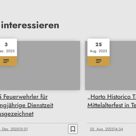
interessieren
3
25
ez. 2025
Aug. 2025
5 Feuerwehrler für
„Horto Historico T
angjährige Dienstzeit
Mittelalterfest in T
usgezeichnet
bookmark_border
. Dez. 2025
15:01
25. Aug. 2025
14:34