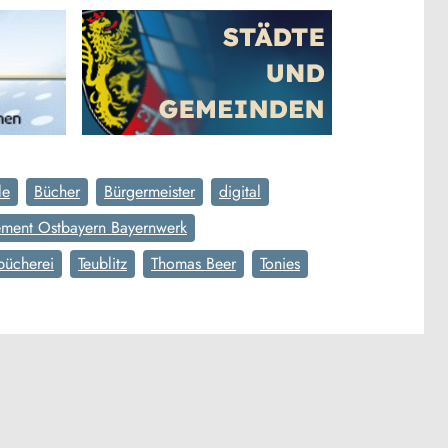
le
Bücher
Bürgermeister
digital
ment Ostbayern Bayernwerk
bücherei
Teublitz
Thomas Beer
Tonies