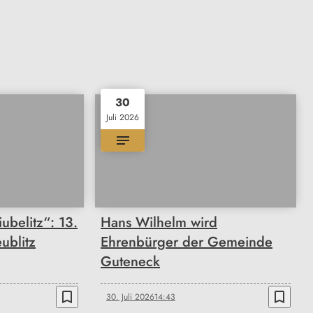
30
Juli 2026
iubelitz“: 13.
Hans Wilhelm wird
eublitz
Ehrenbürger der Gemeinde
Guteneck
bookmark_border
bookmark_border
30. Juli 2026
14:43