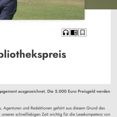
headphones
chrome_reader_mode
bookmark_border
bliothekspreis
 Engagement ausgezeichnet. Die 5.000 Euro Preisgeld werden
ros, Agenturen und Redaktionen gehört aus diesem Grund das
 unserer schnelllebigen Zeit wichtig für die Lesekompetenz von