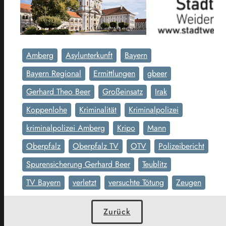
Amberg
Asylunterkunft
Bayern
Bayern Regional
Ermittlungen
gbeer
Gerhard Theo Beer
Großeinsatz
Irak
Koppenlohe
Kriminalität
Kriminalpolizei
kriminalpolizei Amberg
Kripo
Mann
Oberpfalz
Oberpfalz TV
OTV
Polizeibericht
Spurensicherung Gerhard Beer
Teublitz
TV Bayern
verletzt
versuchte Tötung
Zeugen
Zurück