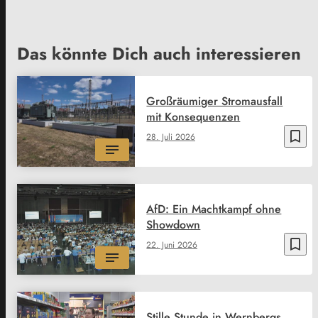
Das könnte Dich auch interessieren
Großräumiger Stromausfall
mit Konsequenzen
bookmark_border
28. Juli 2026
AfD: Ein Machtkampf ohne
Showdown
bookmark_border
22. Juni 2026
Stille Stunde in Wernbergs