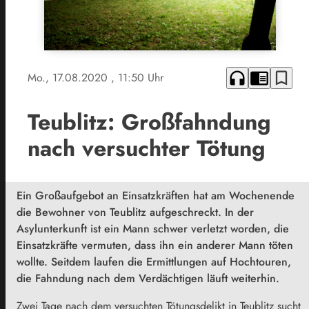
headphones
chrome_reader_mode
bookmark_border
Mo., 17.08.2020
, 11:50 Uhr
Teublitz: Großfahndung
nach versuchter Tötung
Ein Großaufgebot an Einsatzkräften hat am Wochenende
die Bewohner von Teublitz aufgeschreckt. In der
Asylunterkunft ist ein Mann schwer verletzt worden, die
Einsatzkräfte vermuten, dass ihn ein anderer Mann töten
wollte. Seitdem laufen die Ermittlungen auf Hochtouren,
die Fahndung nach dem Verdächtigen läuft weiterhin.
Zwei Tage nach dem versuchten Tötungsdelikt in Teublitz sucht