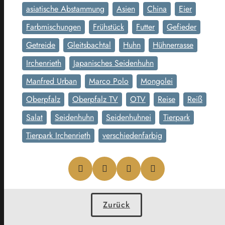
asiatische Abstammung
Asien
China
Eier
Farbmischungen
Frühstück
Futter
Gefieder
Getreide
Gleitsbachtal
Huhn
Hühnerrasse
Irchenrieth
Japanisches Seidenhuhn
Manfred Urban
Marco Polo
Mongolei
Oberpfalz
Oberpfalz TV
OTV
Reise
Reiß
Salat
Seidenhuhn
Seidenhuhnei
Tierpark
Tierpark Irchenrieth
verschiedenfarbig
Zurück