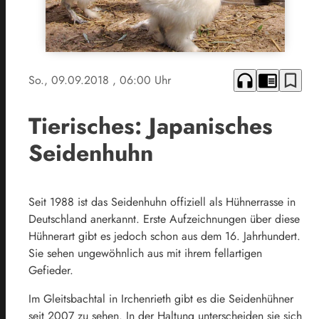
headphones
chrome_reader_mode
bookmark_border
So., 09.09.2018
, 06:00 Uhr
Tierisches: Japanisches
Seidenhuhn
Seit 1988 ist das Seidenhuhn offiziell als Hühnerrasse in
Deutschland anerkannt. Erste Aufzeichnungen über diese
Hühnerart gibt es jedoch schon aus dem 16. Jahrhundert.
Sie sehen ungewöhnlich aus mit ihrem fellartigen
Gefieder.
Im Gleitsbachtal in Irchenrieth gibt es die Seidenhühner
seit 2007 zu sehen. In der Haltung unterscheiden sie sich