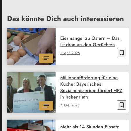
Das könnte Dich auch interessieren
Eiermangel zu Ostern – Das
ist dran an den Gerüchten
bookmark_border
1. Apr. 2026
Millionenförderung für eine
Küche: Bayerisches
Sozialministerium fördert HPZ
in Irchenrieth
bookmark_border
7. Okt. 2025
Mehr als 14 Stunden Einsatz