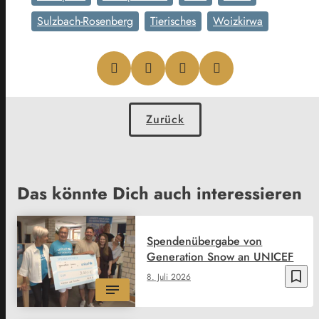
Sulzbach-Rosenberg
Tierisches
Woizkirwa
Zurück
Das könnte Dich auch interessieren
Spendenübergabe von
Generation Snow an UNICEF
bookmark_border
8. Juli 2026