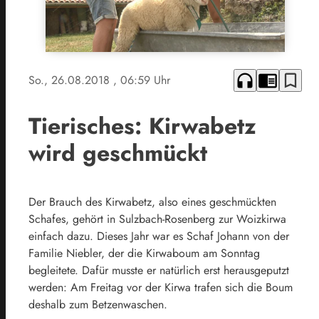
headphones
chrome_reader_mode
bookmark_border
So., 26.08.2018
, 06:59 Uhr
Tierisches: Kirwabetz
wird geschmückt
Der Brauch des Kirwabetz, also eines geschmückten
Schafes, gehört in Sulzbach-Rosenberg zur Woizkirwa
einfach dazu. Dieses Jahr war es Schaf Johann von der
Familie Niebler, der die Kirwaboum am Sonntag
begleitete. Dafür musste er natürlich erst herausgeputzt
werden: Am Freitag vor der Kirwa trafen sich die Boum
deshalb zum Betzenwaschen.