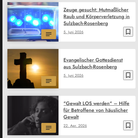
Zeuge gesucht: Mutmaßlicher
Raub und Körperverletzung in
Sulzbach-Rosenberg
bookmark_border
5. Juni 2026
Evangelischer Gottesdienst
aus Sulzbach-Rosenberg
bookmark_border
5. Juni 2026
"Gewalt LOS werden" – Hilfe
für Betroffene von häuslicher
Gewalt
bookmark_border
22. Apr. 2026