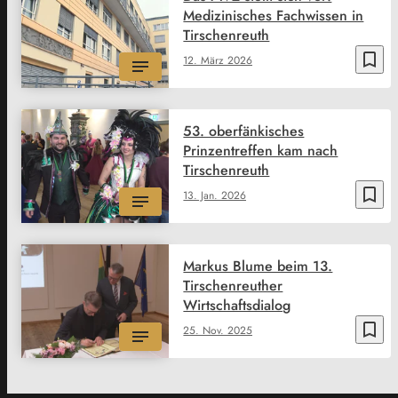
Medizinisches Fachwissen in
Tirschenreuth
bookmark_border
12. März 2026
53. oberfänkisches
Prinzentreffen kam nach
Tirschenreuth
bookmark_border
13. Jan. 2026
Markus Blume beim 13.
Tirschenreuther
Wirtschaftsdialog
bookmark_border
25. Nov. 2025