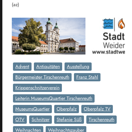
(az)
Advent
Antiquitäten
Ausstellung
Bürgermeister Tirschenreuth
Franz Stahl
Krippenschnitzerverein
Leiterin MuseumsQuartier Tirschenreuth
MuseumsQuartier
Oberpfalz
Oberpfalz TV
OTV
Schnitzer
Stefanie Süß
Tirschenreuth
Weihnachten
Weihnachtszauber