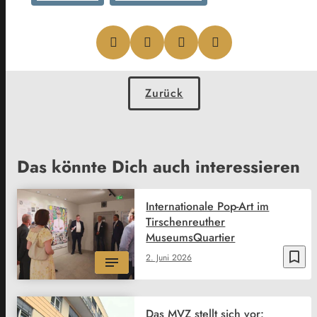
Zurück
Das könnte Dich auch interessieren
Internationale Pop-Art im
Tirschenreuther
MuseumsQuartier
bookmark_border
2. Juni 2026
Das MVZ stellt sich vor: