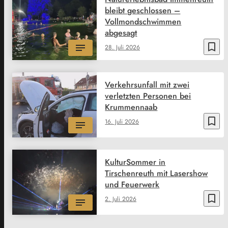
bleibt geschlossen –
Vollmondschwimmen
abgesagt
bookmark_border
28. Juli 2026
Verkehrsunfall mit zwei
verletzten Personen bei
Krummennaab
bookmark_border
16. Juli 2026
KulturSommer in
Tirschenreuth mit Lasershow
und Feuerwerk
bookmark_border
2. Juli 2026