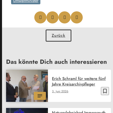
Umweltminister
Zurück
Das könnte Dich auch interessieren
Erich Schraml für weitere fünf
Jahre Kreisarchivpfleger
bookmark_border
3. Juni 2026
Naturerlebnisbad Immenreuth