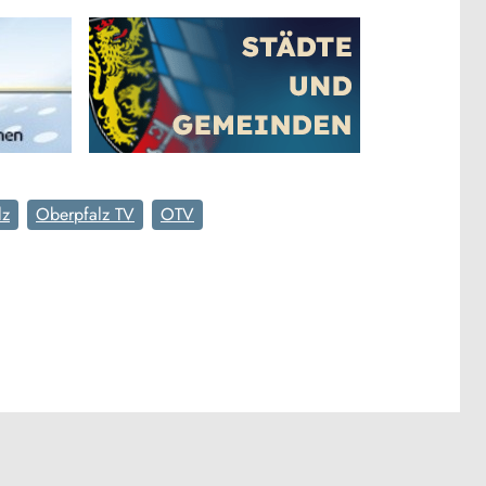
lz
Oberpfalz TV
OTV