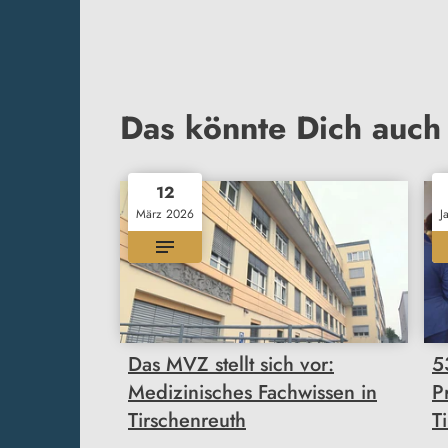
Das könnte Dich auch 
12
März 2026
J
Das MVZ stellt sich vor:
5
Medizinisches Fachwissen in
P
Tirschenreuth
T