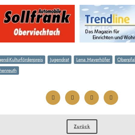
gend-Kulturförderpreis
Jugendrat
Lena Mayerhöfer
Oberpfa
chenreuth
Zurück