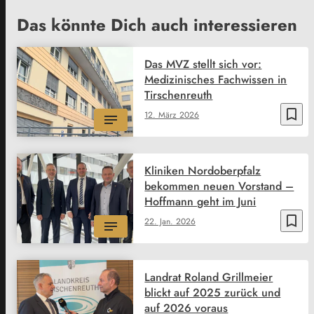
Das könnte Dich auch interessieren
Das MVZ stellt sich vor:
Medizinisches Fachwissen in
Tirschenreuth
bookmark_border
12. März 2026
Kliniken Nordoberpfalz
bekommen neuen Vorstand –
Hoffmann geht im Juni
bookmark_border
22. Jan. 2026
Landrat Roland Grillmeier
blickt auf 2025 zurück und
auf 2026 voraus