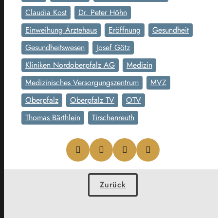
Claudia Kost
Dr. Peter Höhn
Einweihung Ärztehaus
Eröffnung
Gesundheit
Gesundheitswesen
Josef Götz
Kliniken Nordoberpfalz AG
Medizin
Medizinisches Versorgungszentrum
MVZ
Oberpfalz
Oberpfalz TV
OTV
Thomas Bärthlein
Tirschenreuth
Zurück