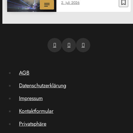
bookmark_border
2. Juli 2026
AGB
Datenschutzerklärung
Impressum
Kontaktformular
Privatsphäre