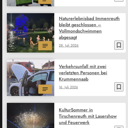
Naturerlebnisbad Immenreuth
bleibt geschlossen –
Vollmondschwimmen
abgesagt
bookmark_border
28. Juli 2026
Verkehrsunfall mit zwei
verletzten Personen bei
Krummennaab
bookmark_border
16. Juli 2026
KulturSommer in
Tirschenreuth mit Lasershow
und Feuerwerk