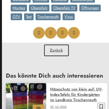
Montag
Oberpfalz
Oberpfalz TV
Öffnungen
OTV
Test
Tirschenreuth
Virus
Zurück
Das könnte Dich auch interessieren
Hitzeschutz von klein auf: UV-
Index-Tafeln für Kindergärten
im Landkreis Tirschenreuth
bookmark_border
29. Juli 2026