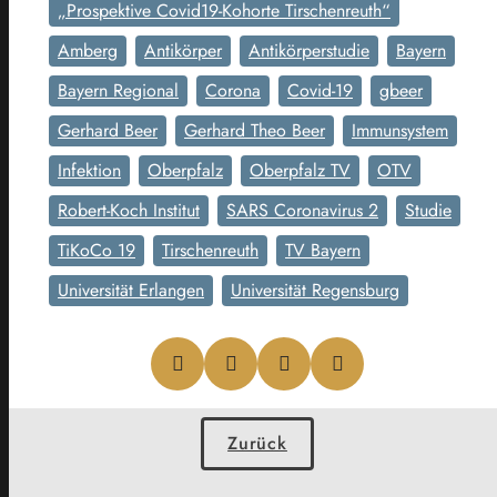
„Prospektive Covid19-Kohorte Tirschenreuth“
Amberg
Antikörper
Antikörperstudie
Bayern
Bayern Regional
Corona
Covid-19
gbeer
Gerhard Beer
Gerhard Theo Beer
Immunsystem
Infektion
Oberpfalz
Oberpfalz TV
OTV
Robert-Koch Institut
SARS Coronavirus 2
Studie
TiKoCo 19
Tirschenreuth
TV Bayern
Universität Erlangen
Universität Regensburg
Zurück