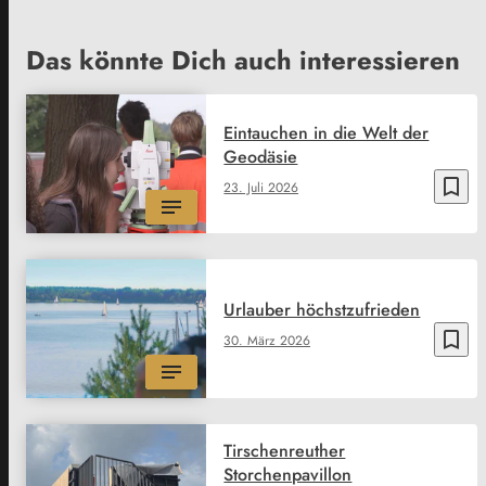
Das könnte Dich auch interessieren
Eintauchen in die Welt der
Geodäsie
bookmark_border
23. Juli 2026
Urlauber höchstzufrieden
bookmark_border
30. März 2026
Tirschenreuther
Storchenpavillon