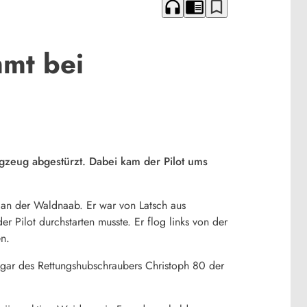
headphones
chrome_reader_mode
bookmark_border
mmt bei
ugzeug abgestürzt. Dabei kam der Pilot ums
 an der Waldnaab. Er war von Latsch aus
r Pilot durchstarten musste. Er flog links von der
n.
angar des Rettungshubschraubers Christoph 80 der