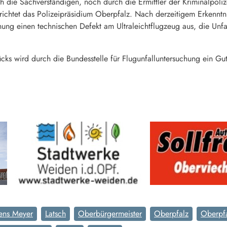
 die Sachverständigen, noch durch die Ermittler der Kriminalpoli
berichtet das Polizeipräsidium Oberpfalz. Nach derzeitigem Erkennt
hung einen technischen Defekt am Ultraleichtflugzeug aus, die Unfal
cks wird durch die Bundesstelle für Flugunfalluntersuchung ein Gut
Jens Meyer
Latsch
Oberbürgermeister
Oberpfalz
Oberpf