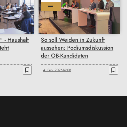
" - Haushalt
So soll Weiden in Zukunft
teht
aussehen: Podiumsdiskussion
der OB-Kandidaten
bookmark_border
bookmark_border
4. Feb. 2026
16:08