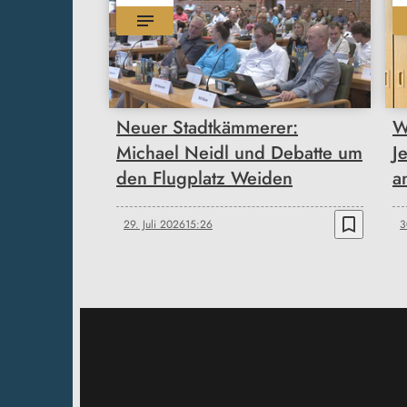
Neuer Stadtkämmerer:
W
Michael Neidl und Debatte um
J
den Flugplatz Weiden
a
bookmark_border
29. Juli 2026
15:26
3