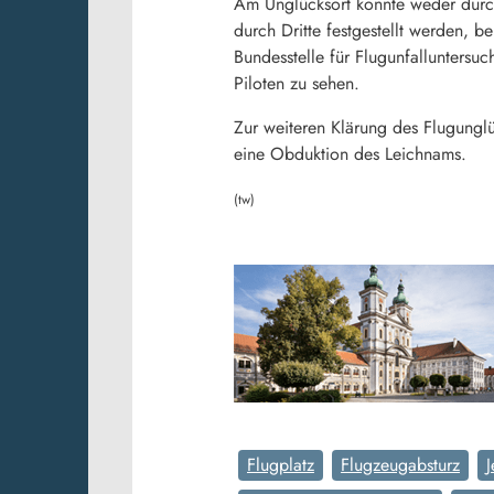
Am Unglücksort konnte weder durch
durch Dritte festgestellt werden, 
Bundesstelle für Flugunfalluntersuc
Piloten zu sehen.
Zur weiteren Klärung des Flugunglü
eine Obduktion des Leichnams.
(tw)
Flugplatz
Flugzeugabsturz