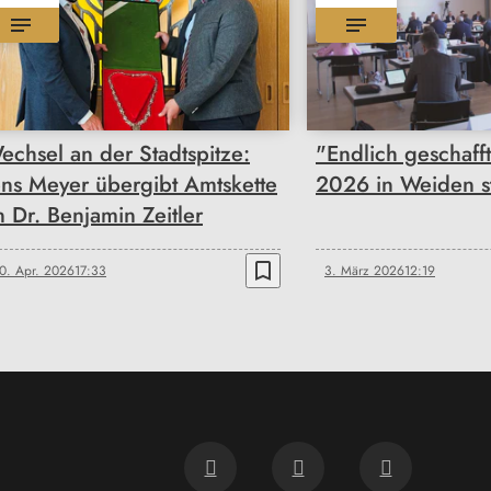
echsel an der Stadtspitze:
"Endlich geschafft
ens Meyer übergibt Amtskette
2026 in Weiden s
n Dr. Benjamin Zeitler
bookmark_border
0. Apr. 2026
17:33
3. März 2026
12:19