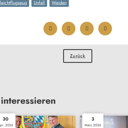
aleichtflugzeug
Unfall
Weiden
Zurück
interessieren
30
3
pr. 2026
März 2026