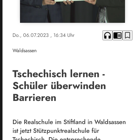
headphones
chrome_reader_mode
bookmark_border
Do., 06.07.2023
, 16:34 Uhr
Waldsassen
Tschechisch lernen -
Schüler überwinden
Barrieren
Die Realschule im Stiftland in Waldsassen
ist jetzt Stützpunktrealschule für
Tschechisch. Die entsprechende