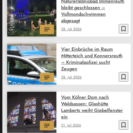
Naturerlebnisbad Immenreuth
bleibt geschlossen –
Vollmondschwimmen
abgesagt
bookmark_border
28. Juli 2026
Vier Einbrüche im Raum
Mitterteich und Konnersreuth
– Kriminalpolizei sucht
Zeugen
bookmark_border
28. Juli 2026
Vom Kölner Dom nach
Waldsassen: Glashütte
Lamberts weiht Giebelfenster
ein
bookmark_border
21. Juli 2026